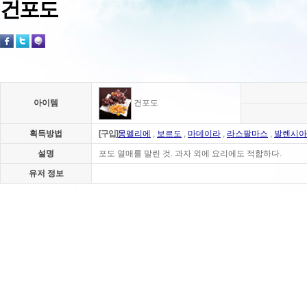
건포도
아이템
건포도
획득방법
[구입]
몽펠리에
,
보르도
,
마데이라
,
라스팔마스
,
발렌시아
설명
포도 열매를 말린 것. 과자 외에 요리에도 적합하다.
유저 정보