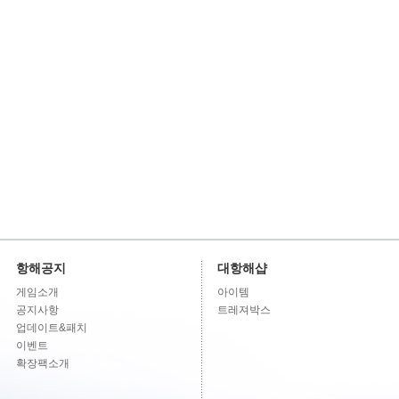
항해공지
대항해샵
게임소개
아이템
공지사항
트레져박스
업데이트&패치
이벤트
확장팩소개