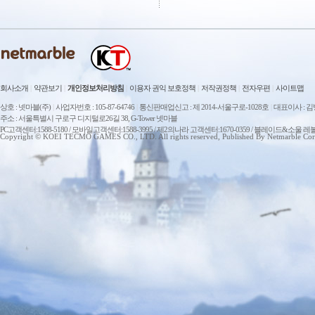
회사소개
|
약관보기
|
개인정보처리방침
|
이용자 권익 보호정책
|
저작권정책
|
전자우편
|
사이트맵
상호 : 넷마블(주)
|
사업자번호 : 105-87-64746
|
통신판매업신고 : 제 2014-서울구로-1028호
|
대표이사 : 
주소 : 서울특별시 구로구 디지털로26길 38, G-Tower 넷마블
PC고객센터:1588-5180 / 모바일고객센터:1588-3995 / 제2의나라 고객센터:1670-0359 / 블레이드&소울 레
Copyright © KOEI TECMO GAMES CO., LTD. All rights reserved, Published By Netmarble Cor