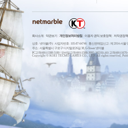
회사소개
|
약관보기
|
개인정보처리방침
|
이용자 권익 보호정책
|
저작권정책
상호 : 넷마블(주)
|
사업자번호 : 105-87-64746
|
통신판매업신고 : 제 2014-서울구
주소 : 서울특별시 구로구 디지털로26길 38, G-Tower 넷마블
PC고객센터:1588-5180 / 모바일고객센터:1588-3995 / 제2의나라 고객센터:167
Copyright © KOEI TECMO GAMES CO., LTD. All rights reserved, Publ