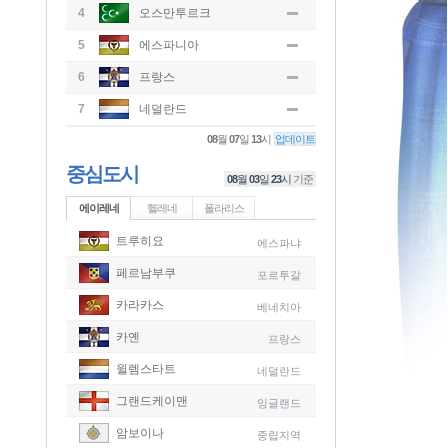
4
오스만투르크
5
에스파니아
6
프랑스
7
네덜란드
08
월
07
일
13
시
업데이트
중심도시
08
월
03
일
23
시
기준
에이레네
헬레네
폴라리스
트루히요
에스파냐
페르남부쿠
포르투갈
카라카스
베네치아
카옌
프랑스
윌렘스타트
네덜란드
그랜드케이맨
잉글랜드
-
암보이나
중립지역
-