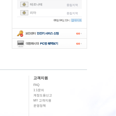
테르나테
중립지역
-
리마
중립지역
-
08
월
04
일
13
시
업데이트
-
-
-
고객지원
FAQ
1:1문의
계정도용신고
MY 고객지원
운영정책