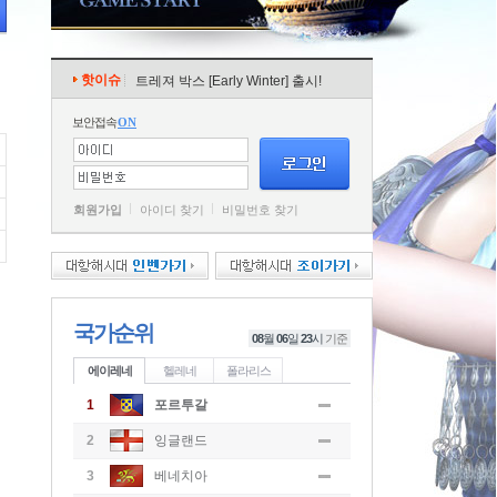
핫이슈
트레져 박스 [Early Winter] 출시!
보안접속
ON
회원가입
아이디 찾기
비밀번호 찾기
국가순위
08
월
06
일
23
시
기준
에이레네
헬레네
폴라리스
1
포르투갈
2
잉글랜드
3
베네치아