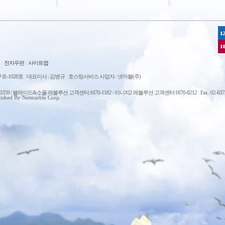
|
전자우편
|
사이트맵
로-1028호
|
대표이사 : 김병규
|
호스팅서비스 사업자 : 넷마블(주)
0-0359 / 블레이드&소울 레볼루션 고객센터:1670-1182 / 리니지2 레볼루션 고객센터:1670-8212
|
Fax : 02-63
ished By Netmarble Corp.