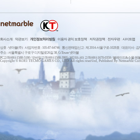
회사소개
|
약관보기
|
개인정보처리방침
|
이용자 권익 보호정책
|
저작권정책
|
전자우편
|
사이트맵
상호 : 넷마블(주)
|
사업자번호 : 105-87-64746
|
통신판매업신고 : 제 2014-서울구로-1028호
|
대표이사 : 
주소 : 서울특별시 구로구 디지털로26길 38, G-Tower 넷마블
PC고객센터:1588-5180 / 모바일고객센터:1588-3995 / 제2의나라 고객센터:1670-0359 / 블레이드&소울 레
Copyright © KOEI TECMO GAMES CO., LTD. All rights reserved, Published By Netmarble Cor