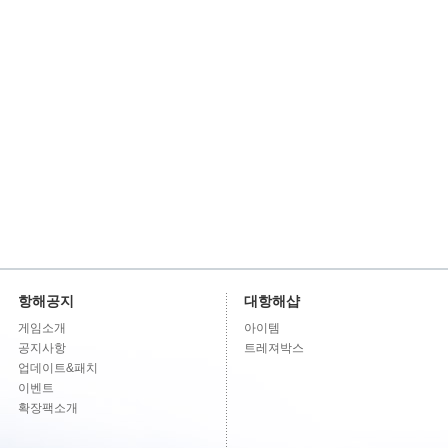
항해공지
대항해샵
게임소개
아이템
공지사항
트레져박스
업데이트&패치
이벤트
확장팩소개