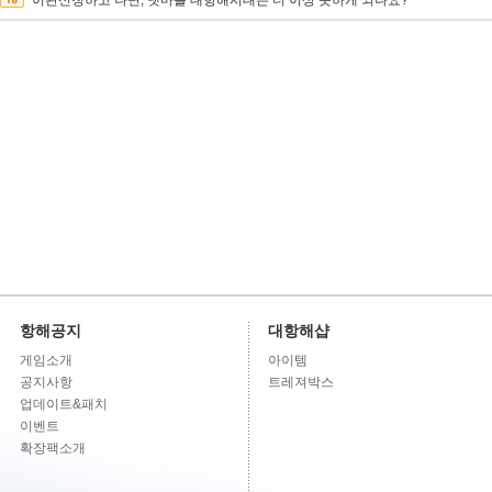
이관신청하고 나면, 넷마블 대항해시대는 더 이상 못하게 되나요?
항해공지
대항해샵
게임소개
아이템
공지사항
트레져박스
업데이트&패치
이벤트
확장팩소개