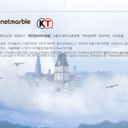
회사소개
|
약관보기
|
개인정보처리방침
|
이용자 권익 보호정책
|
저작권정책
|
전자우편
|
사이트맵
상호 : 넷마블(주)
|
사업자번호 : 105-87-64746
|
통신판매업신고 : 제 2014-서울구로-1028호
|
대표이사 : 
주소 : 서울특별시 구로구 디지털로26길 38, G-Tower 넷마블
PC고객센터:1588-5180 / 모바일고객센터:1588-3995 / 제2의나라 고객센터:1670-0359 / 블레이드&소울 레
Copyright © KOEI TECMO GAMES CO., LTD. All rights reserved, Published By Netmarble Cor