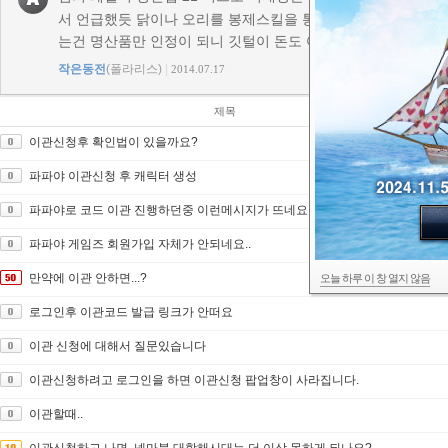
서 언급했듯 닭이나 오리를 봉제스킬을 통해 깃털이라는 북유
는건 명산품만 인정이 되니 깃털이 돈도 어느정도 벌리면서 명
작은동전
(폴라리스)
|
2014.07.17
제목
이관신청후 확인법이 있을까요?
파파야 이관신청 후 캐릭터 생성
파파야로 코드 이관 진행하던중 이런메시지가 뜨네요;;
파파야 게임즈 회원가입 자체가 안되네요..
만약에 이관 안하면...?
오늘 하루 이 창 열지 않음
로그인후 이관코드 발급 링크가 안떠요
이관 신청에 대해서 질문있습니다
이관신청하려고 로그인을 하면 이관신청 팝업창이 사라집니다.
이관할때..