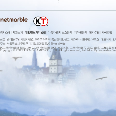
회사소개
|
약관보기
|
개인정보처리방침
|
이용자 권익 보호정책
|
저작권정책
|
전자우편
|
사이트맵
상호 : 넷마블(주)
|
사업자번호 : 105-87-64746
|
통신판매업신고 : 제 2014-서울구로-1028호
|
대표이사 : 
주소 : 서울특별시 구로구 디지털로26길 38, G-Tower 넷마블
PC고객센터:1588-5180 / 모바일고객센터:1588-3995 / 제2의나라 고객센터:1670-0359 / 블레이드&소울 레
Copyright © KOEI TECMO GAMES CO., LTD. All rights reserved, Published By Netmarble Cor