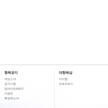
항해공지
대항해샵
게임소개
아이템
공지사항
트레져박스
업데이트&패치
이벤트
확장팩소개