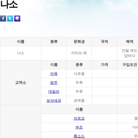
나소
이름
종류
문화권
국적
해역
안틸 제도
나소
카리브 해
앞바다
이름
종류
가격
구입조건
어육
식료품
교역소
럼주
주류
데킬라
주류
보석세공
공예품
이름
쉬르꼬
몸
부츠
다
롱소드
무