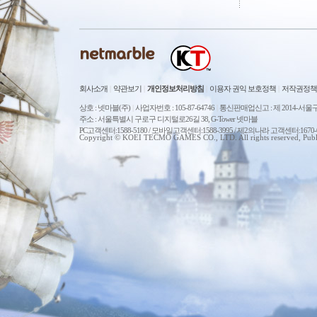
회사소개
|
약관보기
|
개인정보처리방침
|
이용자 권익 보호정책
|
저작권정책
상호 : 넷마블(주)
|
사업자번호 : 105-87-64746
|
통신판매업신고 : 제 2014-서울구
주소 : 서울특별시 구로구 디지털로26길 38, G-Tower 넷마블
PC고객센터:1588-5180 / 모바일고객센터:1588-3995 / 제2의나라 고객센터:167
Copyright © KOEI TECMO GAMES CO., LTD. All rights reserved, Publ