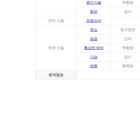
병기기술
부함장
회피
감시
언어 스킬
프랑스어
청소
창고당번
일갈
선의
부관 스킬
통상탄 방어
부함장
기습
감시
방풍
항해장
유저정보