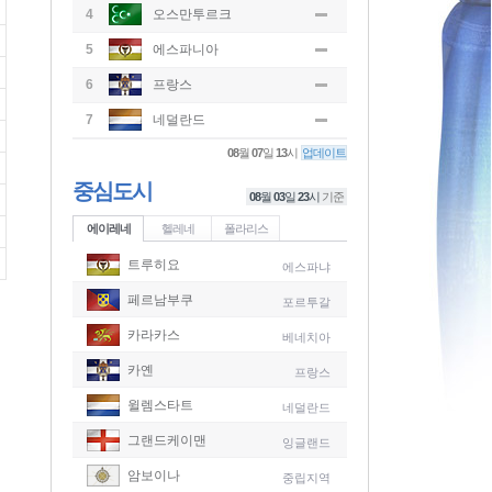
4
오스만투르크
5
에스파니아
6
프랑스
7
네덜란드
08
월
07
일
13
시
업데이트
중심도시
08
월
03
일
23
시
기준
에이레네
헬레네
폴라리스
트루히요
에스파냐
페르남부쿠
포르투갈
카라카스
베네치아
카옌
프랑스
윌렘스타트
네덜란드
그랜드케이맨
잉글랜드
-
암보이나
중립지역
-