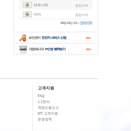
테르나테
중립지역
-
리마
중립지역
-
08
월
04
일
13
시
업데이트
-
-
-
고객지원
FAQ
1:1문의
계정도용신고
MY 고객지원
운영정책