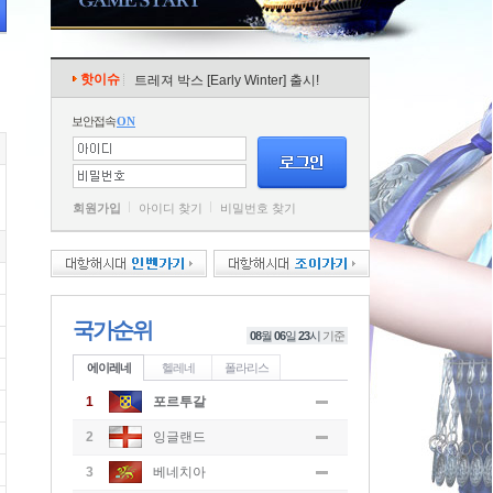
핫이슈
트레져 박스 [Early Winter] 출시!
보안접속
ON
회원가입
아이디 찾기
비밀번호 찾기
국가순위
08
월
06
일
23
시
기준
에이레네
헬레네
폴라리스
1
포르투갈
2
잉글랜드
3
베네치아