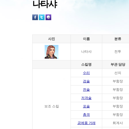
나타샤
사진
이름
분류
나타샤
전투
스킬명
부관 담당
수리
선의
검술
부함장
전술
부함장
저격술
부함장
보조 스킬
포술
부함장
총격
부함장
공예품 거래
회계사