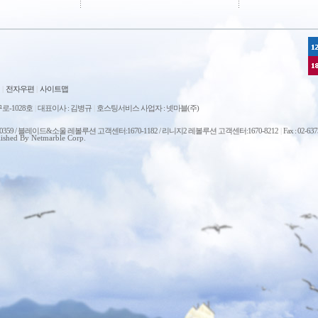
|
전자우편
|
사이트맵
로-1028호
|
대표이사 : 김병규
|
호스팅서비스 사업자 : 넷마블(주)
0-0359 / 블레이드&소울 레볼루션 고객센터:1670-1182 / 리니지2 레볼루션 고객센터:1670-8212
|
Fax : 02-63
ished By Netmarble Corp.