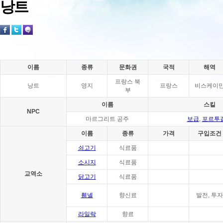
낭트
이름
종류
문화권
국적
해역
프랑스 북
낭트
영지
프랑스
비스케이
부
이름
스킬
NPC
마르그리트 공주
보급
,
포르투
이름
종류
가격
구입조건
쇠고기
식료품
소시지
식료품
교역소
닭고기
식료품
휀넬
향신료
발전, 투자
라일락
향료