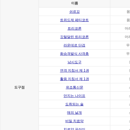
이름
쉬르꼬
몸
트위드제 페티코트
몸
트리코른
머
깃털달린 트리코른
머
라운데르 단검
무
화승격발식 사격총
무
낚시도구
연격 지침서 제 1권
활용 지침서 제 1권
도구점
위조통신문
던지는 나이프
도취되는 술
매의 날개
비밀 치료약
치료약 꾸러미