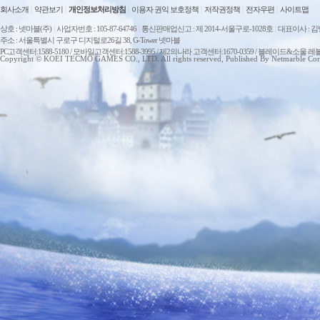
회사소개
|
약관보기
|
개인정보처리방침
|
이용자 권익 보호정책
|
저작권정책
|
전자우편
|
사이트맵
상호 : 넷마블(주)
|
사업자번호 : 105-87-64746
|
통신판매업신고 : 제 2014-서울구로-1028호
|
대표이사 : 
주소 : 서울특별시 구로구 디지털로26길 38, G-Tower 넷마블
PC고객센터:1588-5180 / 모바일고객센터:1588-3995 / 제2의나라 고객센터:1670-0359 / 블레이드&소울 레
Copyright © KOEI TECMO GAMES CO., LTD. All rights reserved, Published By Netmarble Cor