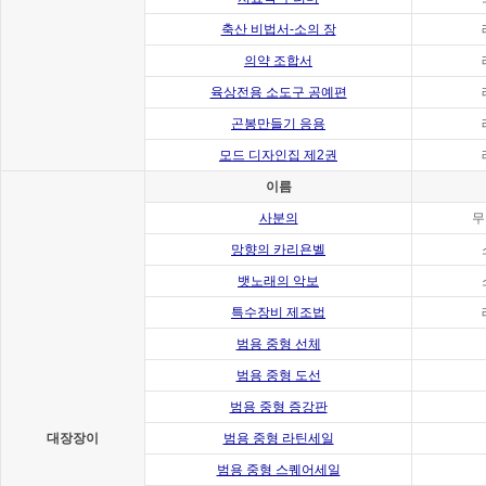
축산 비법서-소의 장
의약 조합서
육상전용 소도구 공예편
곤봉만들기 응용
모드 디자인집 제2권
이름
사분의
무
망향의 카리욘벨
뱃노래의 악보
특수장비 제조법
범용 중형 선체
범용 중형 도선
범용 중형 증강판
대장장이
범용 중형 라틴세일
범용 중형 스퀘어세일