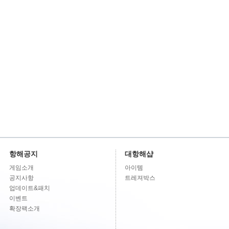
항해공지
대항해샵
게임소개
아이템
공지사항
트레져박스
업데이트&패치
이벤트
확장팩소개