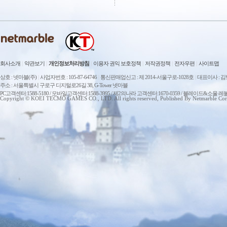
회사소개
|
약관보기
|
개인정보처리방침
|
이용자 권익 보호정책
|
저작권정책
|
전자우편
|
사이트맵
상호 : 넷마블(주)
|
사업자번호 : 105-87-64746
|
통신판매업신고 : 제 2014-서울구로-1028호
|
대표이사 : 
주소 : 서울특별시 구로구 디지털로26길 38, G-Tower 넷마블
PC고객센터:1588-5180 / 모바일고객센터:1588-3995 / 제2의나라 고객센터:1670-0359 / 블레이드&소울 레
Copyright © KOEI TECMO GAMES CO., LTD. All rights reserved, Published By Netmarble Cor