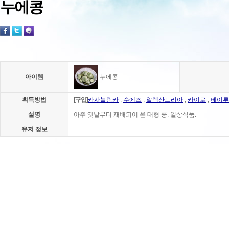
누에콩
아이템
누에콩
획득방법
[구입]
카사블랑카
,
수에즈
,
알렉산드리아
,
카이로
,
베이루
설명
아주 옛날부터 재배되어 온 대형 콩. 일상식품.
유저 정보