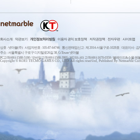
회사소개
|
약관보기
|
개인정보처리방침
|
이용자 권익 보호정책
|
저작권정책
|
전자우편
|
사이트맵
상호 : 넷마블(주)
|
사업자번호 : 105-87-64746
|
통신판매업신고 : 제 2014-서울구로-1028호
|
대표이사 : 
주소 : 서울특별시 구로구 디지털로26길 38, G-Tower 넷마블
PC고객센터:1588-5180 / 모바일고객센터:1588-3995 / 제2의나라 고객센터:1670-0359 / 블레이드&소울 레
Copyright © KOEI TECMO GAMES CO., LTD. All rights reserved, Published By Netmarble Cor