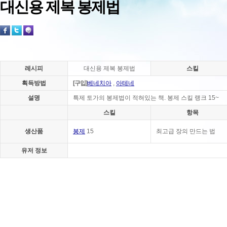
대신용 제복 봉제법
레시피
대신용 제복 봉제법
스킬
획득방법
[구입]
베네치아
,
아테네
설명
특제 토가의 봉제법이 적혀있는 책. 봉제 스킬 랭크 15~
스킬
항목
생산품
봉제
15
최고급 장의 만드는 법
유저 정보