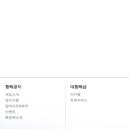
항해공지
대항해샵
게임소개
아이템
공지사항
트레져박스
업데이트&패치
이벤트
확장팩소개