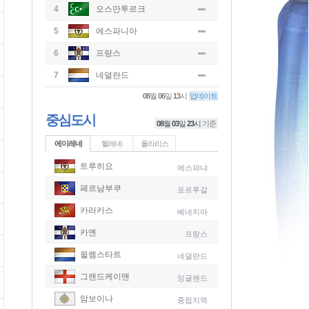
4
오스만투르크
5
에스파니아
6
프랑스
7
네덜란드
08
월
06
일
13
시
업데이트
중심도시
08
월
03
일
23
시
기준
에이레네
헬레네
폴라리스
트루히요
에스파냐
페르남부쿠
포르투갈
카라카스
베네치아
카옌
프랑스
윌렘스타트
네덜란드
그랜드케이맨
잉글랜드
-
암보이나
중립지역
-