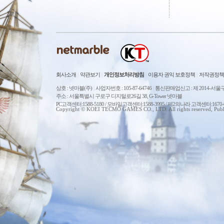
회사소개
|
약관보기
|
개인정보처리방침
|
이용자 권익 보호정책
|
저작권정책
상호 : 넷마블(주)
|
사업자번호 : 105-87-64746
|
통신판매업신고 : 제 2014-서울구
주소 : 서울특별시 구로구 디지털로26길 38, G-Tower 넷마블
PC고객센터:1588-5180 / 모바일고객센터:1588-3995 / 제2의나라 고객센터:167
Copyright © KOEI TECMO GAMES CO., LTD. All rights reserved, Publ