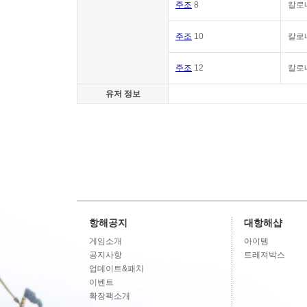
주조
8
칼로
주조
10
칼로
주조
12
칼로
유저 정보
항해공지
대항해샵
게임소개
아이템
공지사항
트레져박스
업데이트&패치
이벤트
확장팩소개