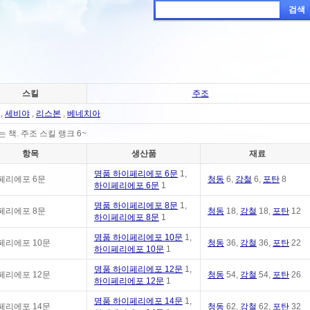
검색
스킬
주조
,
세비야
,
리스본
,
베네치아
책. 주조 스킬 랭크 6~
항목
생산품
재료
명품 하이페리에포 6문
1,
페리에포 6문
청동
6,
강철
6,
포탄
8
하이페리에포 6문
1
명품 하이페리에포 8문
1,
페리에포 8문
청동
18,
강철
18,
포탄
12
하이페리에포 8문
1
명품 하이페리에포 10문
1,
페리에포 10문
청동
36,
강철
36,
포탄
22
하이페리에포 10문
1
명품 하이페리에포 12문
1,
페리에포 12문
청동
54,
강철
54,
포탄
26
하이페리에포 12문
1
명품 하이페리에포 14문
1,
페리에포 14문
청동
62,
강철
62,
포탄
32