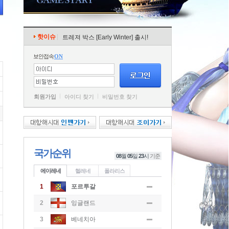
핫이슈
트레져 박스 [Early Winter] 출시!
보안접속
ON
회원가입
아이디 찾기
비밀번호 찾기
국가순위
08
월
05
일
23
시
기준
에이레네
헬레네
폴라리스
1
포르투갈
2
잉글랜드
3
베네치아