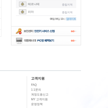
테르나테
중립지역
-
리마
중립지역
-
08
월
04
일
13
시
업데이트
-
-
-
고객지원
FAQ
1:1문의
계정도용신고
MY 고객지원
운영정책