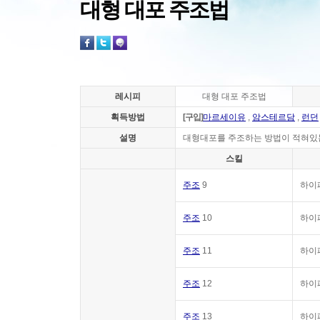
대형 대포 주조법
레시피
대형 대포 주조법
획득방법
[구입]
마르세이유
,
암스테르담
,
런던
설명
대형대포를 주조하는 방법이 적혀있는 
스킬
주조
9
하이
주조
10
하이
주조
11
하이
주조
12
하이
주조
13
하이