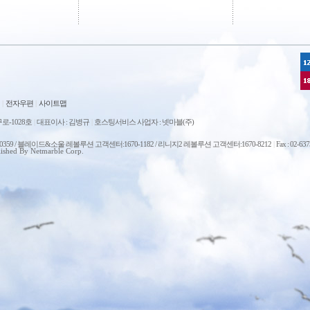
|
전자우편
|
사이트맵
로-1028호
|
대표이사 : 김병규
|
호스팅서비스 사업자 : 넷마블(주)
0-0359 / 블레이드&소울 레볼루션 고객센터:1670-1182 / 리니지2 레볼루션 고객센터:1670-8212
|
Fax : 02-63
ished By Netmarble Corp.