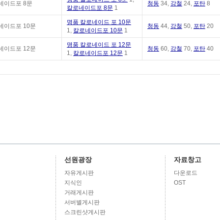
네이드포 8문
청동
34,
강철
24,
포탄
8
칼로네이드포 8문
1
명품 칼로네이드 포 10문
네이드포 10문
청동
44,
강철
50,
포탄
20
1,
칼로네이드포 10문
1
명품 칼로네이드 포 12문
네이드포 12문
청동
60,
강철
70,
포탄
40
1,
칼로네이드포 12문
1
선원광장
자료창고
자유게시판
다운로드
지식인
OST
거래게시판
서버별게시판
스크린샷게시판