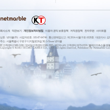
회사소개
|
약관보기
|
개인정보처리방침
|
이용자 권익 보호정책
|
저작권정책
|
전자우편
|
사이트맵
상호 : 넷마블(주)
|
사업자번호 : 105-87-64746
|
통신판매업신고 : 제 2014-서울구로-1028호
|
대표이사 : 
주소 : 서울특별시 구로구 디지털로26길 38, G-Tower 넷마블
PC고객센터:1588-5180 / 모바일고객센터:1588-3995 / 제2의나라 고객센터:1670-0359 / 블레이드&소울 레
Copyright © KOEI TECMO GAMES CO., LTD. All rights reserved, Published By Netmarble Cor