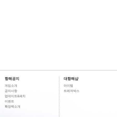
항해공지
대항해샵
게임소개
아이템
공지사항
트레져박스
업데이트&패치
이벤트
확장팩소개