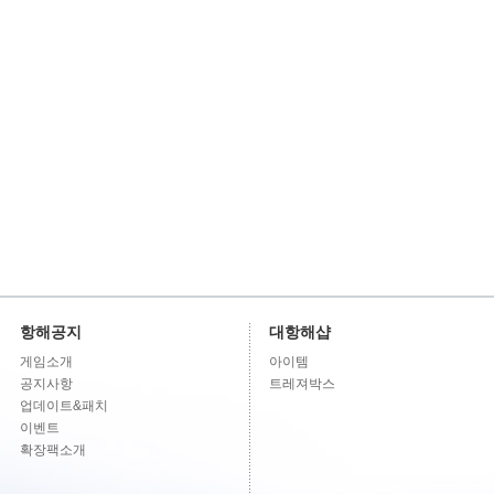
항해공지
대항해샵
게임소개
아이템
공지사항
트레져박스
업데이트&패치
이벤트
확장팩소개