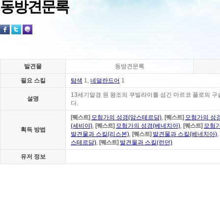
동방견문록
발견물
동방견문록
필요 스킬
탐색
1,
네덜란드어
1
13세기말경 원 왕조의 쿠빌라이를 섬긴 마르코 폴로의 구술
설명
다.
[퀘스트]
모험가의 성경(암스테르담)
,
[퀘스트]
모험가의 성경
(세비야)
,
[퀘스트]
모험가의 성경(베네치아)
,
[퀘스트]
모험가
획득 방법
발견물과 스킬(리스본)
,
[퀘스트]
발견물과 스킬(베네치아)
,
스테르담)
,
[퀘스트]
발견물과 스킬(런던)
유저 정보