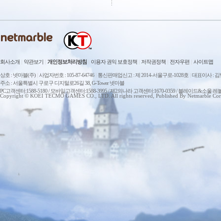
회사소개
|
약관보기
|
개인정보처리방침
|
이용자 권익 보호정책
|
저작권정책
|
전자우편
|
사이트맵
상호 : 넷마블(주)
|
사업자번호 : 105-87-64746
|
통신판매업신고 : 제 2014-서울구로-1028호
|
대표이사 : 
주소 : 서울특별시 구로구 디지털로26길 38, G-Tower 넷마블
PC고객센터:1588-5180 / 모바일고객센터:1588-3995 / 제2의나라 고객센터:1670-0359 / 블레이드&소울 레
Copyright © KOEI TECMO GAMES CO., LTD. All rights reserved, Published By Netmarble Cor