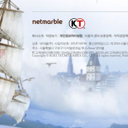
회사소개
|
약관보기
|
개인정보처리방침
|
이용자 권익 보호정책
|
저작권정책
상호 : 넷마블(주)
|
사업자번호 : 105-87-64746
|
통신판매업신고 : 제 2014-서울구
주소 : 서울특별시 구로구 디지털로26길 38, G-Tower 넷마블
PC고객센터:1588-5180 / 모바일고객센터:1588-3995 / 제2의나라 고객센터:167
Copyright © KOEI TECMO GAMES CO., LTD. All rights reserved, Publ