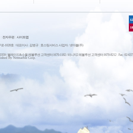
|
전자우편
|
사이트맵
로-1028호
|
대표이사 : 김병규
|
호스팅서비스 사업자 : 넷마블(주)
0-0359 / 블레이드&소울 레볼루션 고객센터:1670-1182 / 리니지2 레볼루션 고객센터:1670-8212
|
Fax : 02-63
ished By Netmarble Corp.