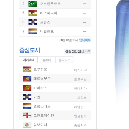
4
오스만투르크
5
에스파니아
6
프랑스
7
네덜란드
08
월
07
일
13
시
업데이트
중심도시
08
월
03
일
23
시
기준
에이레네
헬레네
폴라리스
트루히요
에스파냐
페르남부쿠
포르투갈
카라카스
베네치아
카옌
프랑스
윌렘스타트
네덜란드
그랜드케이맨
잉글랜드
-
암보이나
중립지역
-