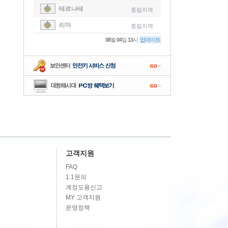
테르나테
중립지역
-
리마
중립지역
-
08
월
04
일
13
시
업데이트
-
-
-
고객지원
FAQ
1:1문의
계정도용신고
MY 고객지원
운영정책