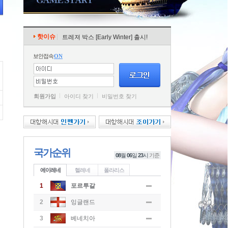
핫이슈
트레져 박스 [Early Winter] 출시!
보안접속
ON
회원가입
아이디 찾기
비밀번호 찾기
국가순위
08
월
06
일
23
시
기준
에이레네
헬레네
폴라리스
1
포르투갈
2
잉글랜드
3
베네치아