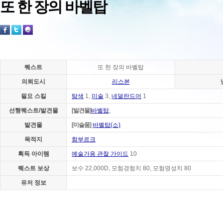
또 한 장의 바벨탑
퀘스트
또 한 장의 바벨탑
의뢰도시
리스본
필요 스킬
탐색
1,
미술
3,
네덜란드어
1
선행퀘스트/발견물
[발견물]
바벨탑
,
발견물
[미술품]
바벨탑(소)
목적지
함부르크
획득 아이템
예술가용 관찰 가이드
10
퀘스트 보상
보수 22,000D, 모험경험치 80, 모험명성치 80
유저 정보