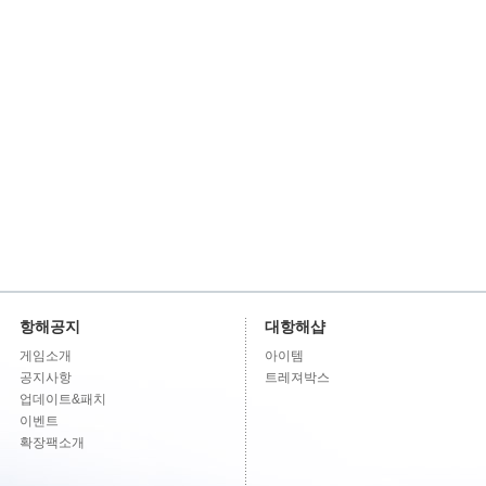
항해공지
대항해샵
게임소개
아이템
공지사항
트레져박스
업데이트&패치
이벤트
확장팩소개