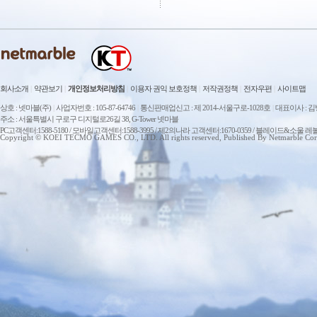
회사소개
|
약관보기
|
개인정보처리방침
|
이용자 권익 보호정책
|
저작권정책
|
전자우편
|
사이트맵
상호 : 넷마블(주)
|
사업자번호 : 105-87-64746
|
통신판매업신고 : 제 2014-서울구로-1028호
|
대표이사 : 
주소 : 서울특별시 구로구 디지털로26길 38, G-Tower 넷마블
PC고객센터:1588-5180 / 모바일고객센터:1588-3995 / 제2의나라 고객센터:1670-0359 / 블레이드&소울 레
Copyright © KOEI TECMO GAMES CO., LTD. All rights reserved, Published By Netmarble Cor