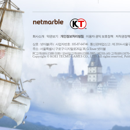
회사소개
|
약관보기
|
개인정보처리방침
|
이용자 권익 보호정책
|
저작권정책
상호 : 넷마블(주)
|
사업자번호 : 105-87-64746
|
통신판매업신고 : 제 2014-서울구
주소 : 서울특별시 구로구 디지털로26길 38, G-Tower 넷마블
PC고객센터:1588-5180 / 모바일고객센터:1588-3995 / 제2의나라 고객센터:167
Copyright © KOEI TECMO GAMES CO., LTD. All rights reserved, Publ