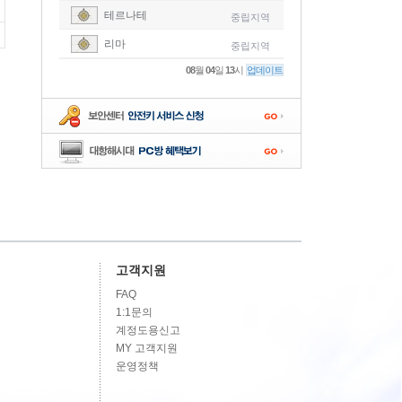
테르나테
중립지역
-
리마
중립지역
-
08
월
04
일
13
시
업데이트
-
-
-
고객지원
FAQ
1:1문의
계정도용신고
MY 고객지원
운영정책