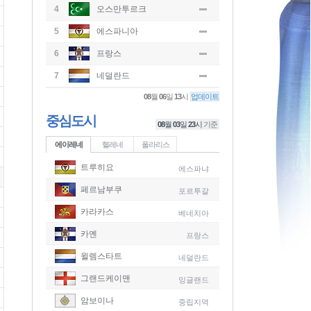
4
오스만투르크
5
에스파니아
6
프랑스
7
네덜란드
08
월
06
일
13
시
업데이트
중심도시
08
월
03
일
23
시
기준
에이레네
헬레네
폴라리스
트루히요
에스파냐
페르남부쿠
포르투갈
카라카스
베네치아
카옌
프랑스
윌렘스타트
네덜란드
그랜드케이맨
잉글랜드
-
암보이나
중립지역
-