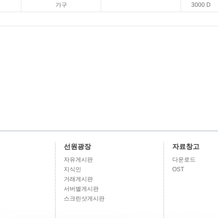
가구
3000 D
선원광장
자료창고
자유게시판
다운로드
지식인
OST
거래게시판
서버별게시판
스크린샷게시판