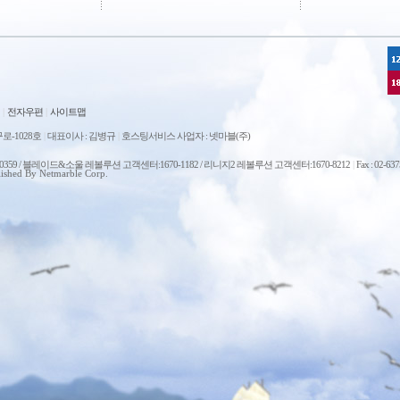
|
전자우편
|
사이트맵
로-1028호
|
대표이사 : 김병규
|
호스팅서비스 사업자 : 넷마블(주)
0-0359 / 블레이드&소울 레볼루션 고객센터:1670-1182 / 리니지2 레볼루션 고객센터:1670-8212
|
Fax : 02-63
ished By Netmarble Corp.