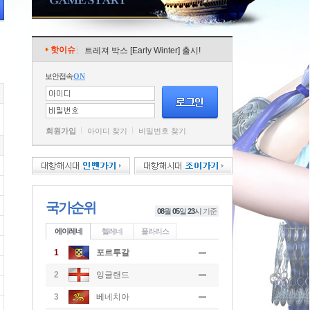
핫이슈
트레져 박스 [Early Winter] 출시!
보안접속
ON
회원가입
아이디 찾기
비밀번호 찾기
국가순위
08
월
05
일
23
시
기준
에이레네
헬레네
폴라리스
1
포르투갈
2
잉글랜드
3
베네치아