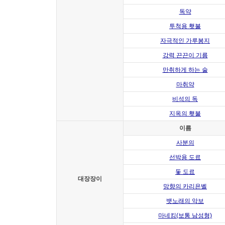
독약
투척용 횃불
자극적인 가루봉지
강력 끈끈이 기름
만취하게 하는 술
마취약
비석의 독
지옥의 횃불
이름
사분의
선박용 도료
돛 도료
대장장이
망향의 카리욘벨
뱃노래의 악보
마네킹(보통 남성형)