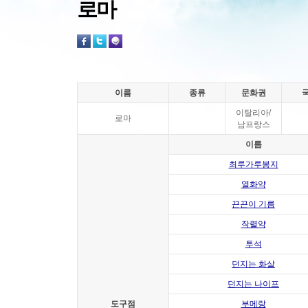
로마
이름
종류
문화권
이탈리아/
로마
남프랑스
이름
최루가루봉지
열화약
끈끈이 기름
작렬약
투석
던지는 화살
던지는 나이프
도구점
부메랑