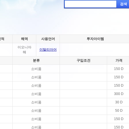
검색
국적
해역
사용언어
투자아이템
이오니아
이탈리아어
해
분류
구입조건
가격
소비품
150 D
소비품
150 D
소비품
150 D
소비품
300 D
소비품
30 D
소비품
50 D
소비품
150 D
소비품
150 D