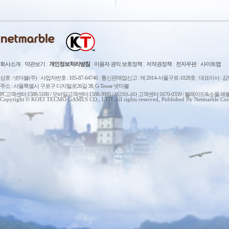
회사소개
|
약관보기
|
개인정보처리방침
|
이용자 권익 보호정책
|
저작권정책
|
전자우편
|
사이트맵
상호 : 넷마블(주)
|
사업자번호 : 105-87-64746
|
통신판매업신고 : 제 2014-서울구로-1028호
|
대표이사 : 
주소 : 서울특별시 구로구 디지털로26길 38, G-Tower 넷마블
PC고객센터:1588-5180 / 모바일고객센터:1588-3995 / 제2의나라 고객센터:1670-0359 / 블레이드&소울 레
Copyright © KOEI TECMO GAMES CO., LTD. All rights reserved, Published By Netmarble Cor