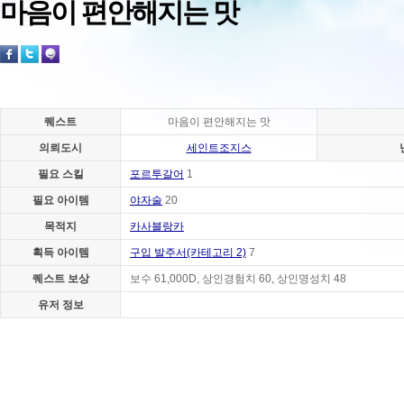
마음이 편안해지는 맛
퀘스트
마음이 편안해지는 맛
의뢰도시
세인트조지스
필요 스킬
포르투갈어
1
필요 아이템
야자술
20
목적지
카사블랑카
획득 아이템
구입 발주서(카테고리 2)
7
퀘스트 보상
보수 61,000D, 상인경험치 60, 상인명성치 48
유저 정보