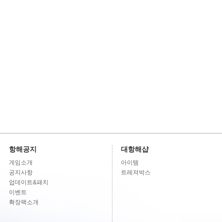
항해공지
대항해샵
게임소개
아이템
공지사항
트레져박스
업데이트&패치
이벤트
확장팩소개