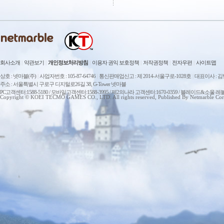
회사소개
|
약관보기
|
개인정보처리방침
|
이용자 권익 보호정책
|
저작권정책
|
전자우편
|
사이트맵
상호 : 넷마블(주)
|
사업자번호 : 105-87-64746
|
통신판매업신고 : 제 2014-서울구로-1028호
|
대표이사 : 
주소 : 서울특별시 구로구 디지털로26길 38, G-Tower 넷마블
PC고객센터:1588-5180 / 모바일고객센터:1588-3995 / 제2의나라 고객센터:1670-0359 / 블레이드&소울 레
Copyright © KOEI TECMO GAMES CO., LTD. All rights reserved, Published By Netmarble Cor