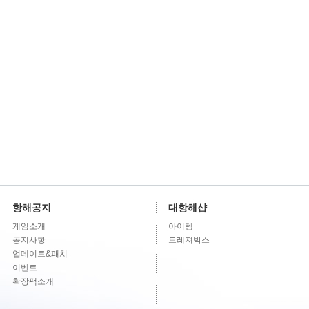
항해공지
대항해샵
게임소개
아이템
공지사항
트레져박스
업데이트&패치
이벤트
확장팩소개