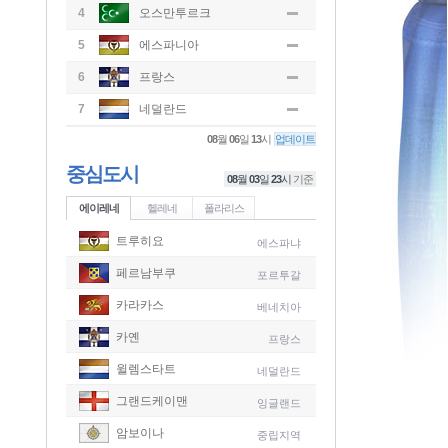
4
오스만투르크
5
에스파니아
6
프랑스
7
네덜란드
08
월
06
일
13
시
업데이트
중심도시
08
월
03
일
23
시
기준
에이레네
헬레네
폴라리스
트루히요
에스파냐
페르남부쿠
포르투갈
카라카스
베네치아
카옌
프랑스
윌렘스타트
네덜란드
그랜드케이맨
잉글랜드
-
암보이나
중립지역
-