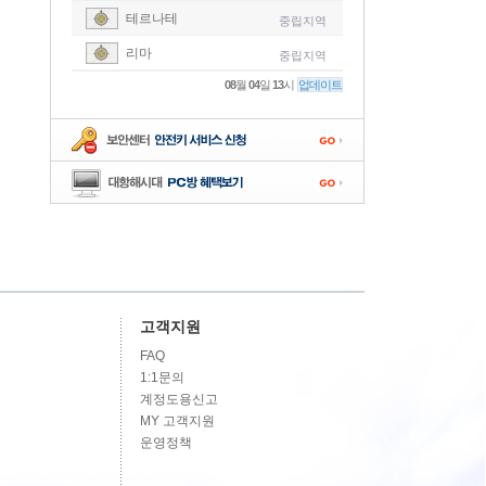
테르나테
중립지역
-
리마
중립지역
-
08
월
04
일
13
시
업데이트
-
-
-
고객지원
FAQ
1:1문의
계정도용신고
MY 고객지원
운영정책