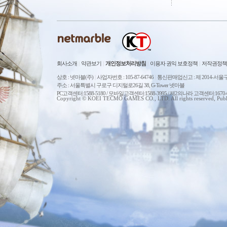
회사소개
|
약관보기
|
개인정보처리방침
|
이용자 권익 보호정책
|
저작권정책
상호 : 넷마블(주)
|
사업자번호 : 105-87-64746
|
통신판매업신고 : 제 2014-서울구
주소 : 서울특별시 구로구 디지털로26길 38, G-Tower 넷마블
PC고객센터:1588-5180 / 모바일고객센터:1588-3995 / 제2의나라 고객센터:167
Copyright © KOEI TECMO GAMES CO., LTD. All rights reserved, Publ