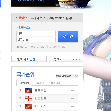
핫이슈
트레져 박스 [Early Winter] 출시!
보안접속
ON
회원가입
아이디 찾기
비밀번호 찾기
국가순위
08
월
05
일
23
시
기준
에이레네
헬레네
폴라리스
1
포르투갈
2
잉글랜드
3
베네치아