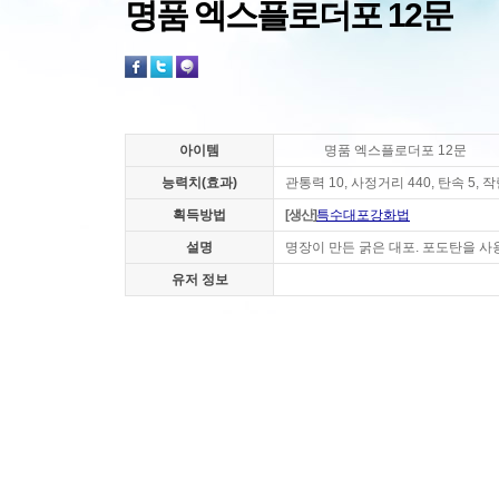
명품 엑스플로더포 12문
아이템
명품 엑스플로더포 12문
능력치(효과)
관통력 10, 사정거리 440, 탄속 5, 
획득방법
[생산]
특수대포강화법
설명
명장이 만든 굵은 대포. 포도탄을 사용
유저 정보