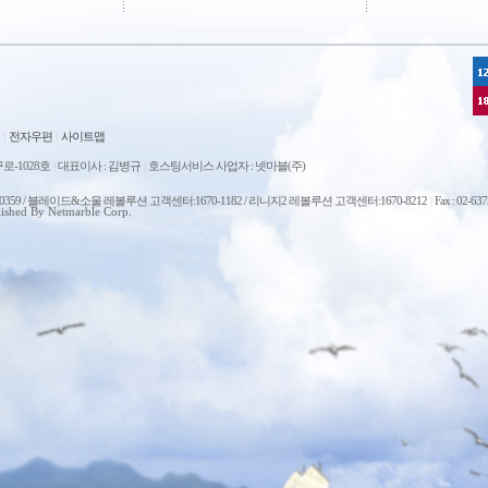
|
전자우편
|
사이트맵
로-1028호
|
대표이사 : 김병규
|
호스팅서비스 사업자 : 넷마블(주)
0-0359 / 블레이드&소울 레볼루션 고객센터:1670-1182 / 리니지2 레볼루션 고객센터:1670-8212
|
Fax : 02-63
ished By Netmarble Corp.