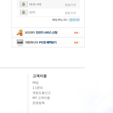
테르나테
중립지역
-
리마
중립지역
-
08
월
04
일
13
시
업데이트
-
-
-
고객지원
FAQ
1:1문의
계정도용신고
MY 고객지원
운영정책