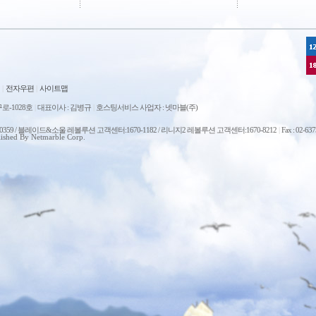
|
전자우편
|
사이트맵
로-1028호
|
대표이사 : 김병규
|
호스팅서비스 사업자 : 넷마블(주)
0-0359 / 블레이드&소울 레볼루션 고객센터:1670-1182 / 리니지2 레볼루션 고객센터:1670-8212
|
Fax : 02-63
ished By Netmarble Corp.