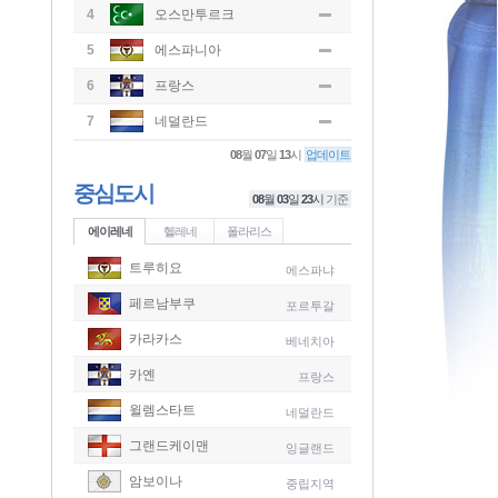
4
오스만투르크
5
에스파니아
6
프랑스
7
네덜란드
08
월
07
일
13
시
업데이트
중심도시
08
월
03
일
23
시
기준
에이레네
헬레네
폴라리스
트루히요
에스파냐
페르남부쿠
포르투갈
카라카스
베네치아
카옌
프랑스
윌렘스타트
네덜란드
그랜드케이맨
잉글랜드
-
암보이나
중립지역
-