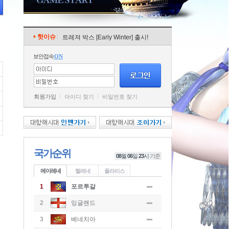
핫이슈
트레져 박스 [Early Winter] 출시!
보안접속
ON
회원가입
아이디 찾기
비밀번호 찾기
국가순위
08
월
06
일
23
시
기준
에이레네
헬레네
폴라리스
1
포르투갈
2
잉글랜드
3
베네치아