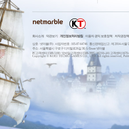
회사소개
|
약관보기
|
개인정보처리방침
|
이용자 권익 보호정책
|
저작권정책
상호 : 넷마블(주)
|
사업자번호 : 105-87-64746
|
통신판매업신고 : 제 2014-서울구
주소 : 서울특별시 구로구 디지털로26길 38, G-Tower 넷마블
PC고객센터:1588-5180 / 모바일고객센터:1588-3995 / 제2의나라 고객센터:167
Copyright © KOEI TECMO GAMES CO., LTD. All rights reserved, Publ