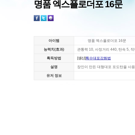
명품 엑스플로더포 16문
아이템
명품 엑스플로더포 16문
능력치(효과)
관통력 10, 사정거리 440, 탄속 5, 
획득방법
[생산]
특수대포강화법
설명
장인이 만든 대형대포 포도탄을 사용하
유저 정보