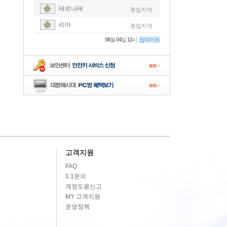
테르나테
중립지역
-
리마
중립지역
-
08
월
04
일
13
시
업데이트
-
-
-
고객지원
FAQ
1:1문의
계정도용신고
MY 고객지원
운영정책