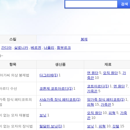
검색
스킬
봉제
,
간디아
,
살로니카
,
베르겐
,
나폴리
,
함부르크
3~
항목
생산품
재료
면 원단
5,
모직 원단
5,
가
 아가씨 의상 봉제법
다그리에(1)
1
죽끈
10
코트아르디(1)
1,
면 원단
7,
아르디 수선
코튼제 코트아르디(1)
1
가죽끈
5
가죽 장식 페티코트의
사슴가죽 장식 페티코트(1)
양가죽 장식 페티코트(1)
1,
법
1
피혁
15,
가죽끈
5
모직 원단
10,
피혁
5,
가죽
이 없는 모자 재봉법
보닛
1
끈
10
이 없는 모자의 장식법
털달린 보닛(1)
1
보닛
1,
피혁
10,
깃털
15