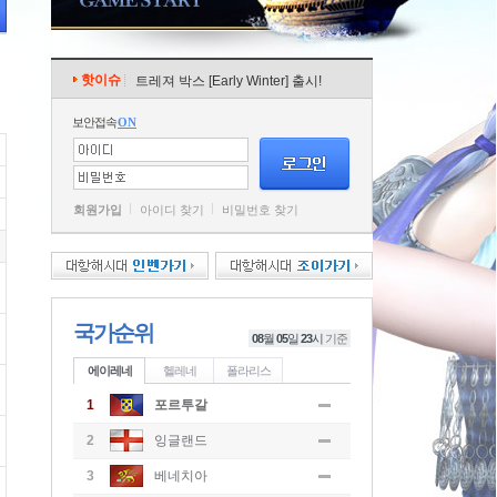
핫이슈
트레져 박스 [Early Winter] 출시!
보안접속
ON
회원가입
아이디 찾기
비밀번호 찾기
국가순위
08
월
05
일
23
시
기준
에이레네
헬레네
폴라리스
1
포르투갈
2
잉글랜드
3
베네치아