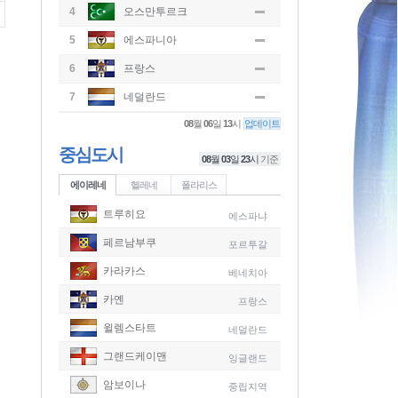
4
오스만투르크
5
에스파니아
6
프랑스
7
네덜란드
08
월
06
일
13
시
업데이트
중심도시
08
월
03
일
23
시
기준
에이레네
헬레네
폴라리스
트루히요
에스파냐
페르남부쿠
포르투갈
카라카스
베네치아
카옌
프랑스
윌렘스타트
네덜란드
그랜드케이맨
잉글랜드
-
암보이나
중립지역
-