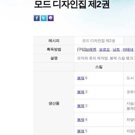
모드 디자인집 제2권
레시피
모드 디자인집 제2권
획득방법
[구입]
브레멘
,
보르도
,
낭트
,
아테네
설명
모자와 옷의 제작법. 봉제 스킬 랭크 
스킬
봉제
6
도시
봉제
3
코트
생산품
사슴
봉제
3
봉제
봉제
4
차양
봉제
5
차양