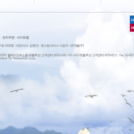
|
전자우편
|
사이트맵
로-1028호
|
대표이사 : 김병규
|
호스팅서비스 사업자 : 넷마블(주)
0-0359 / 블레이드&소울 레볼루션 고객센터:1670-1182 / 리니지2 레볼루션 고객센터:1670-8212
|
Fax : 02-63
ished By Netmarble Corp.