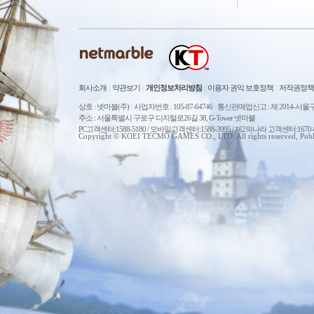
회사소개
|
약관보기
|
개인정보처리방침
|
이용자 권익 보호정책
|
저작권정책
상호 : 넷마블(주)
|
사업자번호 : 105-87-64746
|
통신판매업신고 : 제 2014-서울구
주소 : 서울특별시 구로구 디지털로26길 38, G-Tower 넷마블
PC고객센터:1588-5180 / 모바일고객센터:1588-3995 / 제2의나라 고객센터:167
Copyright © KOEI TECMO GAMES CO., LTD. All rights reserved, Publ