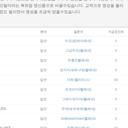
 깃털이라는 북유럽 명산품으로 바꿀수있습니다. 교역으로 명성을 올리
느정도 벌리면서 명성을 조금씩 얻을수있습니다.
분야
질문자
지급포인트
일반
티포넹(에이레네)
0
일반
그냥치즈(헬레네)
0
일반
우롱2(헬레네)
0
일반
망각의세레나데(헬레네)
0
일반
샤토(폴라리스)
50
일반
포로리아(헬레네)
0
일반
그래이샊이야(헬레네)
0
니다.
일반
무적l세계제패(헬레네)
0
일반
UnknownUser(헬레네)
0