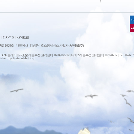
|
전자우편
|
사이트맵
로-1028호
|
대표이사 : 김병규
|
호스팅서비스 사업자 : 넷마블(주)
0-0359 / 블레이드&소울 레볼루션 고객센터:1670-1182 / 리니지2 레볼루션 고객센터:1670-8212
|
Fax : 02-63
ished By Netmarble Corp.