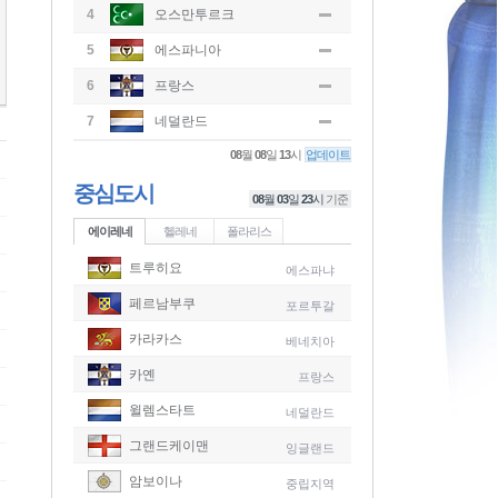
4
오스만투르크
5
에스파니아
6
프랑스
7
네덜란드
08
월
08
일
13
시
업데이트
중심도시
08
월
03
일
23
시
기준
에이레네
헬레네
폴라리스
트루히요
에스파냐
페르남부쿠
포르투갈
카라카스
베네치아
카옌
프랑스
윌렘스타트
네덜란드
그랜드케이맨
잉글랜드
-
암보이나
중립지역
-