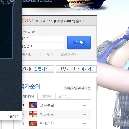
핫이슈
트레져 박스 [Early Winter] 출시!
보안접속
ON
회원가입
아이디 찾기
비밀번호 찾기
국가순위
08
월
07
일
23
시
기준
에이레네
헬레네
폴라리스
1
포르투갈
2
잉글랜드
닫기
3
베네치아