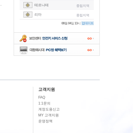
테르나테
중립지역
-
리마
중립지역
-
08
월
04
일
13
시
업데이트
-
-
-
고객지원
FAQ
1:1문의
계정도용신고
MY 고객지원
운영정책