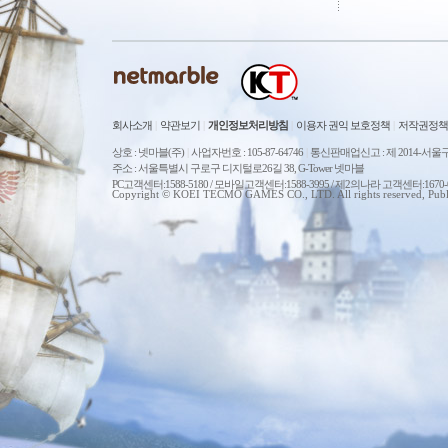
회사소개
|
약관보기
|
개인정보처리방침
|
이용자 권익 보호정책
|
저작권정책
상호 : 넷마블(주)
|
사업자번호 : 105-87-64746
|
통신판매업신고 : 제 2014-서울구
주소 : 서울특별시 구로구 디지털로26길 38, G-Tower 넷마블
PC고객센터:1588-5180 / 모바일고객센터:1588-3995 / 제2의나라 고객센터:167
Copyright © KOEI TECMO GAMES CO., LTD. All rights reserved, Publ