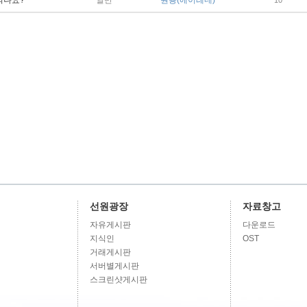
일반
원룡(에이레네)
되나요?
10
선원광장
자료창고
자유게시판
다운로드
지식인
OST
거래게시판
서버별게시판
스크린샷게시판