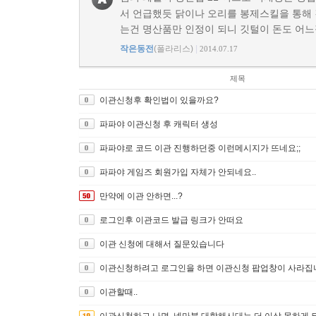
서 언급했듯 닭이나 오리를 봉제스킬을 통해
는건 명산품만 인정이 되니 깃털이 돈도 어
작은동전
(폴라리스)
|
2014.07.17
제목
이관신청후 확인법이 있을까요?
파파야 이관신청 후 캐릭터 생성
파파야로 코드 이관 진행하던중 이런메시지가 뜨네요;;
파파야 게임즈 회원가입 자체가 안되네요..
만약에 이관 안하면...?
로그인후 이관코드 발급 링크가 안떠요
이관 신청에 대해서 질문있습니다
이관신청하려고 로그인을 하면 이관신청 팝업창이 사라집
이관할때..