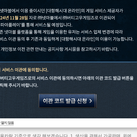
공지
업데이트&패치
이벤트
02.28
01.24
01.23
01.14
오늘 하루 이 창 열지 않음
닫기
더보기
창 열지 않음
용카락 기준으로 생각 해보겠습니다. 1. 생산을 겸해서 가공판매. 위에