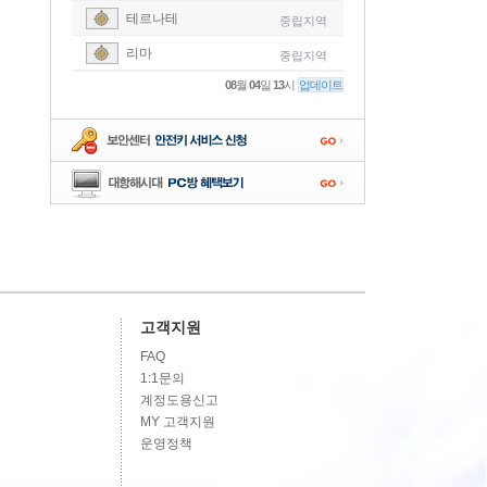
테르나테
중립지역
-
리마
중립지역
-
08
월
04
일
13
시
업데이트
-
-
-
고객지원
FAQ
1:1문의
계정도용신고
MY 고객지원
운영정책