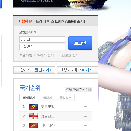
핫이슈
트레져 박스 [Early Winter] 출시!
보안접속
ON
회원가입
아이디 찾기
비밀번호 찾기
국가순위
08
월
05
일
23
시
기준
에이레네
헬레네
폴라리스
1
포르투갈
2
잉글랜드
3
베네치아