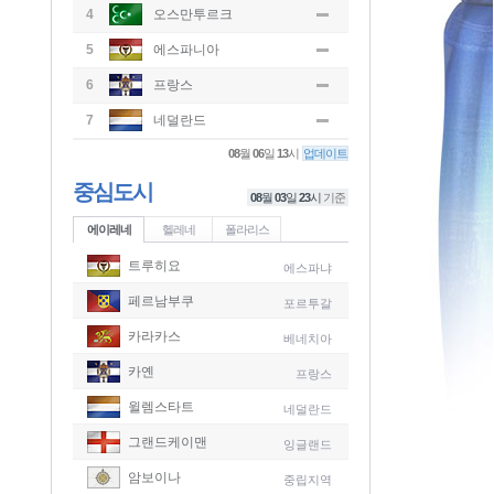
4
오스만투르크
5
에스파니아
6
프랑스
7
네덜란드
08
월
06
일
13
시
업데이트
중심도시
08
월
03
일
23
시
기준
에이레네
헬레네
폴라리스
트루히요
에스파냐
페르남부쿠
포르투갈
카라카스
베네치아
카옌
프랑스
윌렘스타트
네덜란드
그랜드케이맨
잉글랜드
-
암보이나
중립지역
-