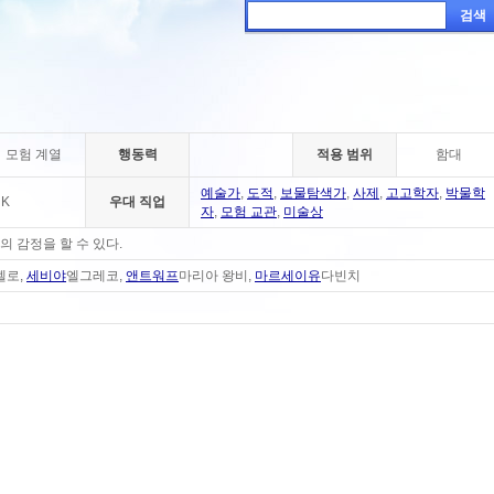
검색
모험 계열
행동력
적용 범위
함대
예술가
,
도적
,
보물탐색가
,
사제
,
고고학자
,
박물학
NK
우대 직업
자
,
모험 교관
,
미술상
 감정을 할 수 있다.
젤로,
세비야
엘그레코,
앤트워프
마리아 왕비,
마르세이유
다빈치