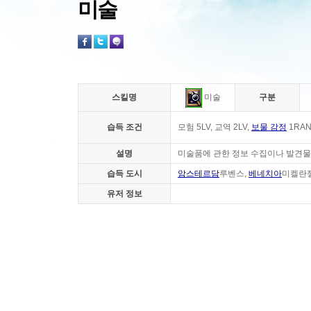
미술
스킬명
구분
미술
습득 조건
모험 5LV, 교역 2LV,
보물 감정
1RA
설명
미술품에 관한 정보 수집이나 발견물의
습득 도시
암스테르담
루벤스,
베네치아
미켈란
유저 정보