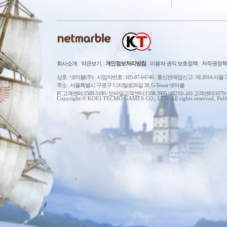
회사소개
|
약관보기
|
개인정보처리방침
|
이용자 권익 보호정책
|
저작권정책
상호 : 넷마블(주)
|
사업자번호 : 105-87-64746
|
통신판매업신고 : 제 2014-서울구
주소 : 서울특별시 구로구 디지털로26길 38, G-Tower 넷마블
PC고객센터:1588-5180 / 모바일고객센터:1588-3995 / 제2의나라 고객센터:167
Copyright © KOEI TECMO GAMES CO., LTD. All rights reserved, Publ