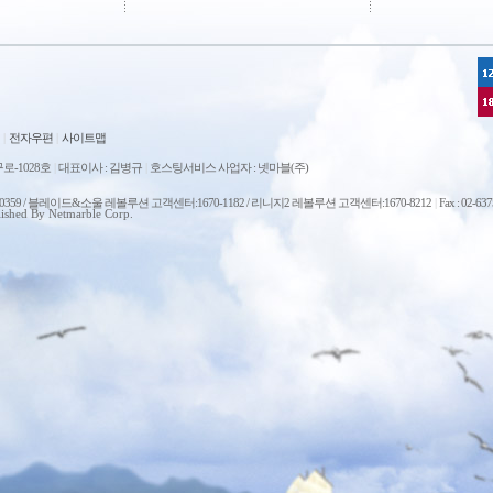
|
전자우편
|
사이트맵
로-1028호
|
대표이사 : 김병규
|
호스팅서비스 사업자 : 넷마블(주)
0-0359 / 블레이드&소울 레볼루션 고객센터:1670-1182 / 리니지2 레볼루션 고객센터:1670-8212
|
Fax : 02-63
ished By Netmarble Corp.