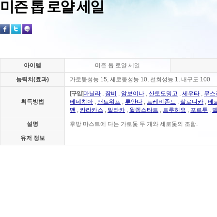
미즌 톱 로얄 세일
아이템
미즌 톱 로얄 세일
능력치(효과)
가로돛성능 15, 세로돛성능 10, 선회성능 1, 내구도 100
[구입]
마닐라
,
잠비
,
암보이나
,
산토도밍고
,
세우타
,
무스
획득방법
베네치아
,
앤트워프
,
루안다
,
트레비존드
,
살로니카
,
베
맨
,
카라카스
,
말라카
,
윌렘스타트
,
트루히요
,
포르투
,
설명
후방 마스트에 다는 가로돛 두 개와 세로돛의 조합.
유저 정보