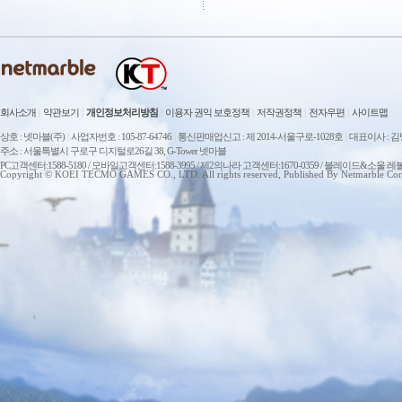
회사소개
|
약관보기
|
개인정보처리방침
|
이용자 권익 보호정책
|
저작권정책
|
전자우편
|
사이트맵
상호 : 넷마블(주)
|
사업자번호 : 105-87-64746
|
통신판매업신고 : 제 2014-서울구로-1028호
|
대표이사 : 
주소 : 서울특별시 구로구 디지털로26길 38, G-Tower 넷마블
PC고객센터:1588-5180 / 모바일고객센터:1588-3995 / 제2의나라 고객센터:1670-0359 / 블레이드&소울 레
Copyright © KOEI TECMO GAMES CO., LTD. All rights reserved, Published By Netmarble Cor