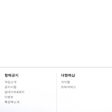
항해공지
대항해샵
게임소개
아이템
공지사항
트레져박스
업데이트&패치
이벤트
확장팩소개