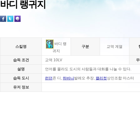
바디 랭귀지
바디 랭
스킬명
구분
교역 계열
귀지
습득 조건
교역 10LV
우
설명
언어를 몰라도 도시의 사람들과 대화를 나눌 수 있다.
습득 도시
런던
존 디,
하바나
발레오 추장,
캘리컷
상인조합 마스터
유저 정보