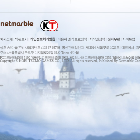
회사소개
|
약관보기
|
개인정보처리방침
|
이용자 권익 보호정책
|
저작권정책
|
전자우편
|
사이트맵
상호 : 넷마블(주)
|
사업자번호 : 105-87-64746
|
통신판매업신고 : 제 2014-서울구로-1028호
|
대표이사 : 
주소 : 서울특별시 구로구 디지털로26길 38, G-Tower 넷마블
PC고객센터:1588-5180 / 모바일고객센터:1588-3995 / 제2의나라 고객센터:1670-0359 / 블레이드&소울 레
Copyright © KOEI TECMO GAMES CO., LTD. All rights reserved, Published By Netmarble Cor