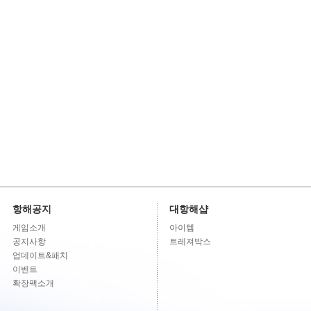
항해공지
대항해샵
게임소개
아이템
공지사항
트레져박스
업데이트&패치
이벤트
확장팩소개