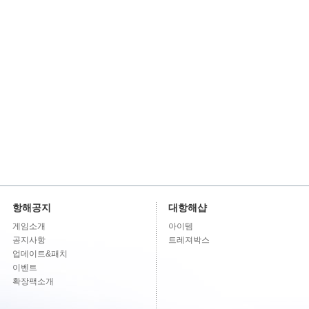
항해공지
대항해샵
게임소개
아이템
공지사항
트레져박스
업데이트&패치
이벤트
확장팩소개