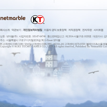
회사소개
|
약관보기
|
개인정보처리방침
|
이용자 권익 보호정책
|
저작권정책
|
전자우편
|
사이트맵
상호 : 넷마블(주)
|
사업자번호 : 105-87-64746
|
통신판매업신고 : 제 2014-서울구로-1028호
|
대표이사 : 
주소 : 서울특별시 구로구 디지털로26길 38, G-Tower 넷마블
PC고객센터:1588-5180 / 모바일고객센터:1588-3995 / 제2의나라 고객센터:1670-0359 / 블레이드&소울 레
Copyright © KOEI TECMO GAMES CO., LTD. All rights reserved, Published By Netmarble Cor