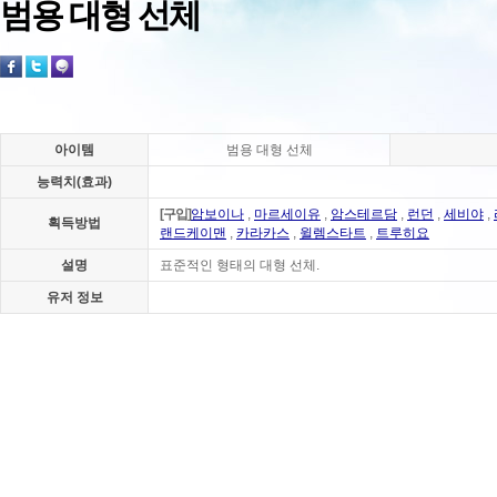
범용 대형 선체
아이템
범용 대형 선체
능력치(효과)
[구입]
암보이나
,
마르세이유
,
암스테르담
,
런던
,
세비야
,
획득방법
랜드케이맨
,
카라카스
,
윌렘스타트
,
트루히요
설명
표준적인 형태의 대형 선체.
유저 정보