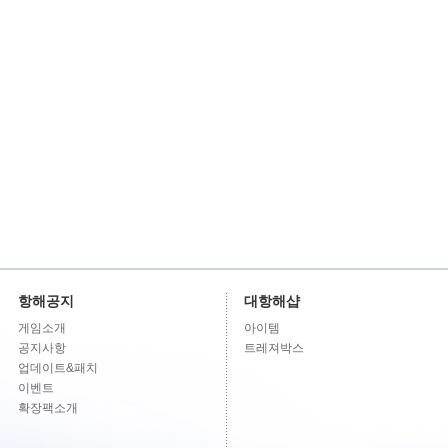
항해공지
대항해샵
게임소개
아이템
공지사항
트레져박스
업데이트&패치
이벤트
확장팩소개