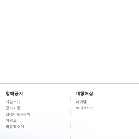
항해공지
대항해샵
게임소개
아이템
공지사항
트레져박스
업데이트&패치
이벤트
확장팩소개