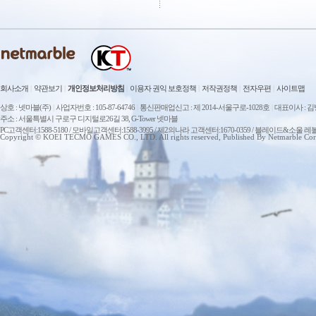
회사소개
|
약관보기
|
개인정보처리방침
|
이용자 권익 보호정책
|
저작권정책
|
전자우편
|
사이트맵
상호 : 넷마블(주)
|
사업자번호 : 105-87-64746
|
통신판매업신고 : 제 2014-서울구로-1028호
|
대표이사 : 
주소 : 서울특별시 구로구 디지털로26길 38, G-Tower 넷마블
PC고객센터:1588-5180 / 모바일고객센터:1588-3995 / 제2의나라 고객센터:1670-0359 / 블레이드&소울 레
Copyright © KOEI TECMO GAMES CO., LTD. All rights reserved, Published By Netmarble Cor