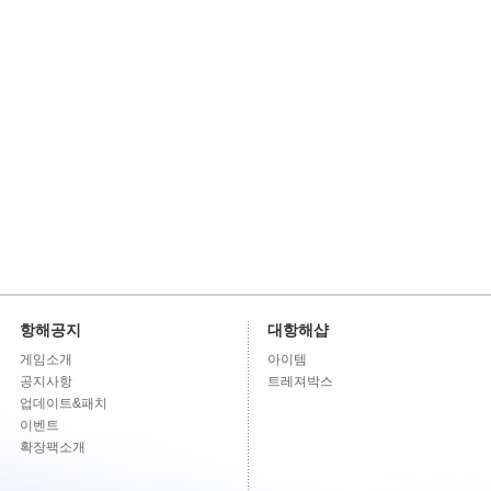
항해공지
대항해샵
게임소개
아이템
공지사항
트레져박스
업데이트&패치
이벤트
확장팩소개