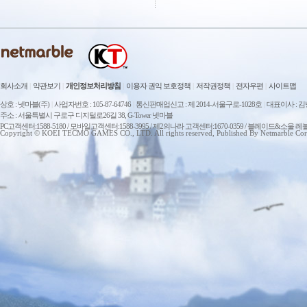
회사소개
|
약관보기
|
개인정보처리방침
|
이용자 권익 보호정책
|
저작권정책
|
전자우편
|
사이트맵
상호 : 넷마블(주)
|
사업자번호 : 105-87-64746
|
통신판매업신고 : 제 2014-서울구로-1028호
|
대표이사 : 
주소 : 서울특별시 구로구 디지털로26길 38, G-Tower 넷마블
PC고객센터:1588-5180 / 모바일고객센터:1588-3995 / 제2의나라 고객센터:1670-0359 / 블레이드&소울 레
Copyright © KOEI TECMO GAMES CO., LTD. All rights reserved, Published By Netmarble Cor