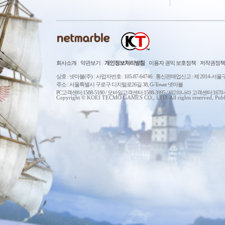
회사소개
|
약관보기
|
개인정보처리방침
|
이용자 권익 보호정책
|
저작권정책
상호 : 넷마블(주)
|
사업자번호 : 105-87-64746
|
통신판매업신고 : 제 2014-서울구
주소 : 서울특별시 구로구 디지털로26길 38, G-Tower 넷마블
PC고객센터:1588-5180 / 모바일고객센터:1588-3995 / 제2의나라 고객센터:167
Copyright © KOEI TECMO GAMES CO., LTD. All rights reserved, Publ