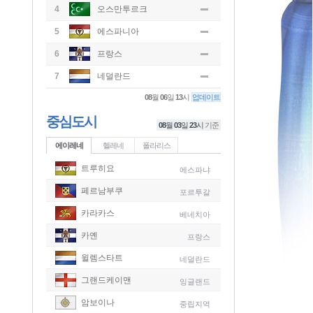
4
오스만투르크
5
에스파니아
6
프랑스
7
네덜란드
08
월
06
일
13
시
업데이트
중심도시
08
월
03
일
23
시
기준
에이레네
헬레네
폴라리스
트루히요
에스파냐
페르남부쿠
포르투갈
카라카스
베네치아
카옌
프랑스
윌렘스타트
네덜란드
그랜드케이맨
잉글랜드
-
암보이나
중립지역
-