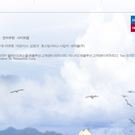
|
전자우편
|
사이트맵
로-1028호
|
대표이사 : 김병규
|
호스팅서비스 사업자 : 넷마블(주)
0-0359 / 블레이드&소울 레볼루션 고객센터:1670-1182 / 리니지2 레볼루션 고객센터:1670-8212
|
Fax : 02-63
ished By Netmarble Corp.