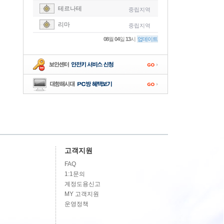
테르나테
중립지역
-
리마
중립지역
-
08
월
04
일
13
시
업데이트
-
-
-
고객지원
FAQ
1:1문의
계정도용신고
MY 고객지원
운영정책