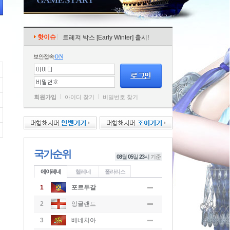
핫이슈
트레져 박스 [Early Winter] 출시!
보안접속
ON
회원가입
아이디 찾기
비밀번호 찾기
국가순위
08
월
05
일
23
시
기준
에이레네
헬레네
폴라리스
1
포르투갈
2
잉글랜드
3
베네치아