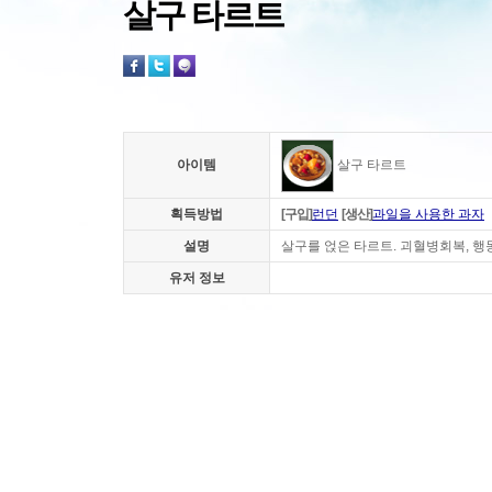
살구 타르트
아이템
살구 타르트
획득방법
[구입]
런던
[생산]
과일을 사용한 과자
설명
살구를 얹은 타르트. 괴혈병회복, 행
유저 정보