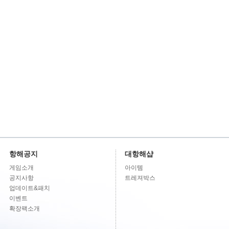
항해공지
대항해샵
게임소개
아이템
공지사항
트레져박스
업데이트&패치
이벤트
확장팩소개