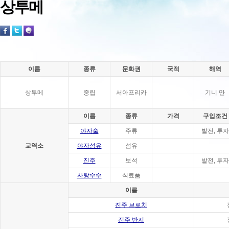
상투메
이름
종류
문화권
국적
해역
상투메
중립
서아프리카
기니 만
이름
종류
가격
구입조건
야자술
주류
발전, 투자
교역소
야자섬유
섬유
진주
보석
발전, 투자
사탕수수
식료품
이름
진주 브로치
진주 반지