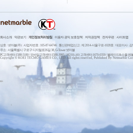
회사소개
|
약관보기
|
개인정보처리방침
|
이용자 권익 보호정책
|
저작권정책
|
전자우편
|
사이트맵
상호 : 넷마블(주)
|
사업자번호 : 105-87-64746
|
통신판매업신고 : 제 2014-서울구로-1028호
|
대표이사 : 
주소 : 서울특별시 구로구 디지털로26길 38, G-Tower 넷마블
PC고객센터:1588-5180 / 모바일고객센터:1588-3995 / 제2의나라 고객센터:1670-0359 / 블레이드&소울 레
Copyright © KOEI TECMO GAMES CO., LTD. All rights reserved, Published By Netmarble Cor