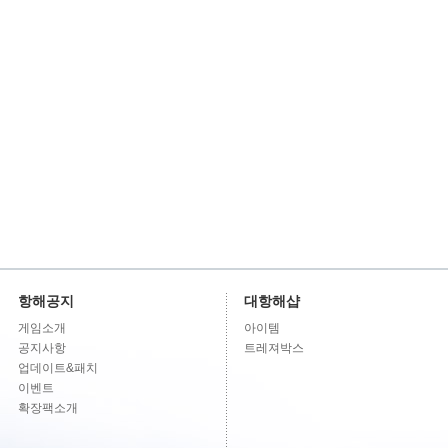
항해공지
대항해샵
게임소개
아이템
공지사항
트레져박스
업데이트&패치
이벤트
확장팩소개