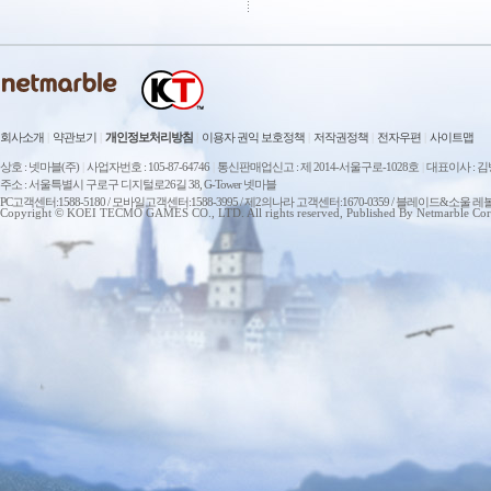
회사소개
|
약관보기
|
개인정보처리방침
|
이용자 권익 보호정책
|
저작권정책
|
전자우편
|
사이트맵
상호 : 넷마블(주)
|
사업자번호 : 105-87-64746
|
통신판매업신고 : 제 2014-서울구로-1028호
|
대표이사 : 
주소 : 서울특별시 구로구 디지털로26길 38, G-Tower 넷마블
PC고객센터:1588-5180 / 모바일고객센터:1588-3995 / 제2의나라 고객센터:1670-0359 / 블레이드&소울 레
Copyright © KOEI TECMO GAMES CO., LTD. All rights reserved, Published By Netmarble Cor