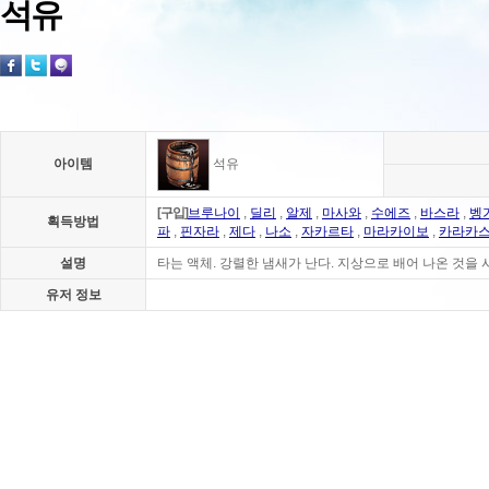
석유
아이템
석유
[구입]
브루나이
,
딜리
,
알제
,
마사와
,
수에즈
,
바스라
,
벵
획득방법
파
,
핀자라
,
제다
,
나소
,
자카르타
,
마라카이보
,
카라카
설명
타는 액체. 강렬한 냄새가 난다. 지상으로 배어 나온 것을 
유저 정보