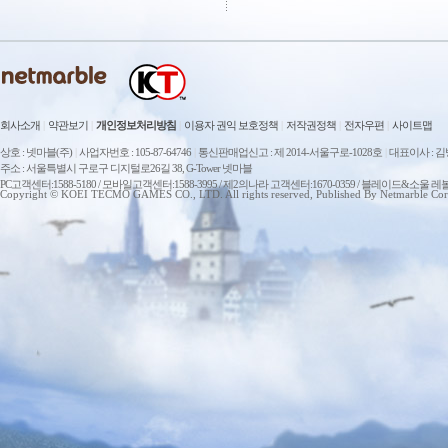
회사소개
|
약관보기
|
개인정보처리방침
|
이용자 권익 보호정책
|
저작권정책
|
전자우편
|
사이트맵
상호 : 넷마블(주)
|
사업자번호 : 105-87-64746
|
통신판매업신고 : 제 2014-서울구로-1028호
|
대표이사 : 
주소 : 서울특별시 구로구 디지털로26길 38, G-Tower 넷마블
PC고객센터:1588-5180 / 모바일고객센터:1588-3995 / 제2의나라 고객센터:1670-0359 / 블레이드&소울 레
Copyright © KOEI TECMO GAMES CO., LTD. All rights reserved, Published By Netmarble Cor