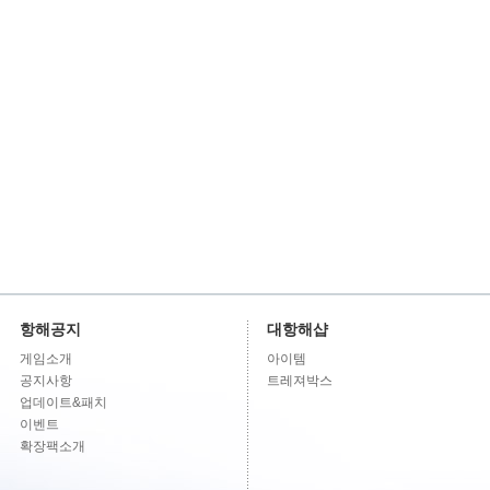
항해공지
대항해샵
게임소개
아이템
공지사항
트레져박스
업데이트&패치
이벤트
확장팩소개