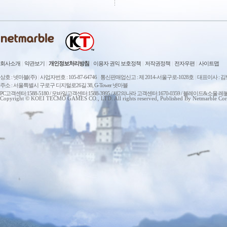
회사소개
|
약관보기
|
개인정보처리방침
|
이용자 권익 보호정책
|
저작권정책
|
전자우편
|
사이트맵
상호 : 넷마블(주)
|
사업자번호 : 105-87-64746
|
통신판매업신고 : 제 2014-서울구로-1028호
|
대표이사 : 
주소 : 서울특별시 구로구 디지털로26길 38, G-Tower 넷마블
PC고객센터:1588-5180 / 모바일고객센터:1588-3995 / 제2의나라 고객센터:1670-0359 / 블레이드&소울 레
Copyright © KOEI TECMO GAMES CO., LTD. All rights reserved, Published By Netmarble Cor