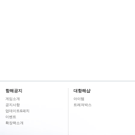
항해공지
대항해샵
게임소개
아이템
공지사항
트레져박스
업데이트&패치
이벤트
확장팩소개