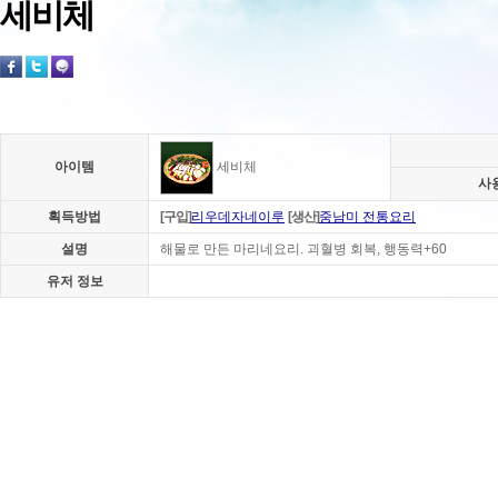
세비체
아이템
세비체
사
획득방법
[구입]
리우데자네이루
[생산]
중남미 전통요리
설명
해물로 만든 마리네요리. 괴혈병 회복, 행동력+60
유저 정보