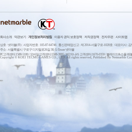
회사소개
|
약관보기
|
개인정보처리방침
|
이용자 권익 보호정책
|
저작권정책
|
전자우편
|
사이트맵
상호 : 넷마블(주)
|
사업자번호 : 105-87-64746
|
통신판매업신고 : 제 2014-서울구로-1028호
|
대표이사 : 
주소 : 서울특별시 구로구 디지털로26길 38, G-Tower 넷마블
PC고객센터:1588-5180 / 모바일고객센터:1588-3995 / 제2의나라 고객센터:1670-0359 / 블레이드&소울 레
Copyright © KOEI TECMO GAMES CO., LTD. All rights reserved, Published By Netmarble Cor