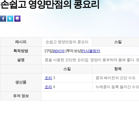
손쉽고 영양만점의 콩요리
레시피
손쉽고 영양만점의 콩요리
스킬
획득방법
[구입]
세비야
[투자 보상]
카사블랑카
설명
콩을 사용한 간단한 요리집. 영양이 풍부하며 몸에 좋다. 조
스킬
항목
조리
3
콩과 베이컨의 간단 수프
생산품
조리
4
누에콩이 듬뿍 들어간 수
유저 정보