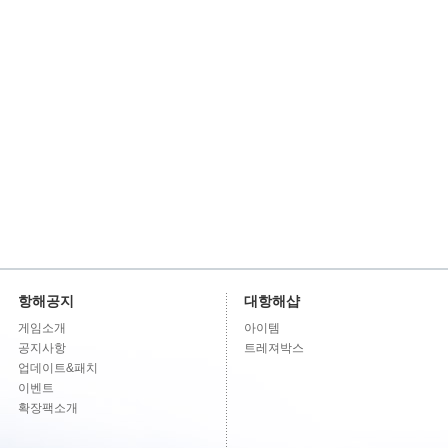
항해공지
대항해샵
게임소개
아이템
공지사항
트레져박스
업데이트&패치
이벤트
확장팩소개