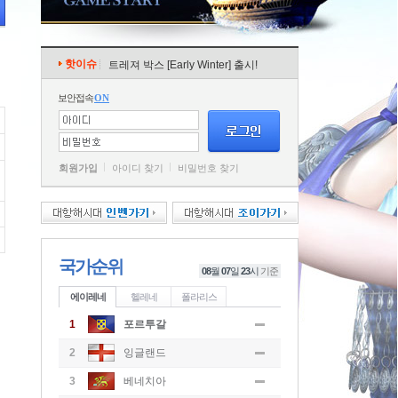
핫이슈
트레져 박스 [Early Winter] 출시!
보안접속
ON
회원가입
아이디 찾기
비밀번호 찾기
국가순위
08
월
07
일
23
시
기준
에이레네
헬레네
폴라리스
1
포르투갈
2
잉글랜드
3
베네치아