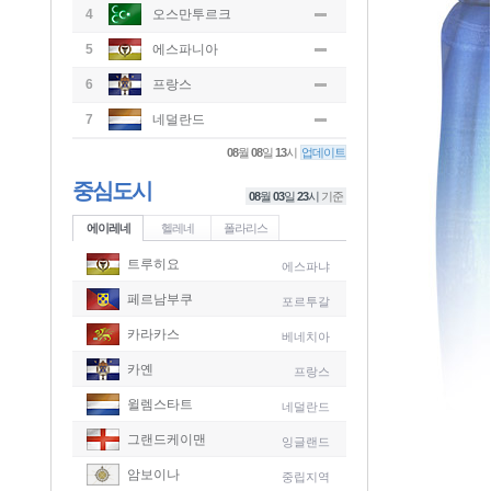
4
오스만투르크
5
에스파니아
6
프랑스
7
네덜란드
08
월
08
일
13
시
업데이트
중심도시
08
월
03
일
23
시
기준
에이레네
헬레네
폴라리스
트루히요
에스파냐
페르남부쿠
포르투갈
카라카스
베네치아
카옌
프랑스
윌렘스타트
네덜란드
그랜드케이맨
잉글랜드
-
암보이나
중립지역
-