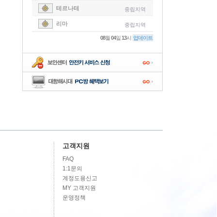
테르나테
중립지역
-
리마
중립지역
-
08
월
04
일
13
시
업데이트
-
-
-
고객지원
FAQ
1:1문의
계정도용신고
MY 고객지원
운영정책