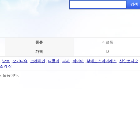
검색
종류
식료품
가격
D
,
낭트
,
모가디슈
,
코펜하겐
,
나폴리
,
피사
,
바이아
,
부에노스아이레스
,
산안토니오
소의 장
싼 물품이다.