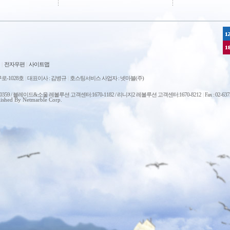
|
전자우편
|
사이트맵
로-1028호
|
대표이사 : 김병규
|
호스팅서비스 사업자 : 넷마블(주)
0-0359 / 블레이드&소울 레볼루션 고객센터:1670-1182 / 리니지2 레볼루션 고객센터:1670-8212
|
Fax : 02-63
ished By Netmarble Corp.