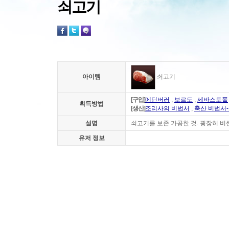
쇠고기
아이템
쇠고기
[구입]
에딘버러
,
보르도
,
세바스토폴
획득방법
[생산]
조리사의 비법서
,
축산 비법서-
설명
쇠고기를 보존 가공한 것. 굉장히 비
유저 정보