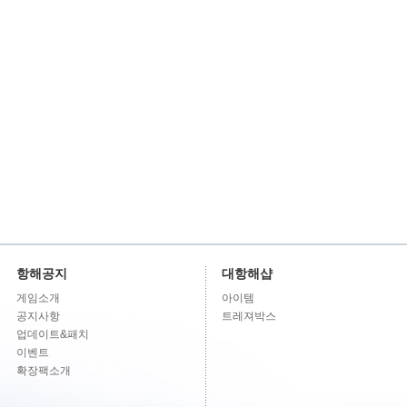
항해공지
대항해샵
게임소개
아이템
공지사항
트레져박스
업데이트&패치
이벤트
확장팩소개