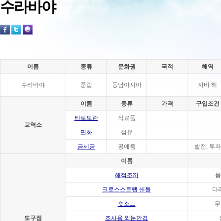
수라바야
이름
종류
문화권
국적
해역
수라바야
중립
동남아시아
자바 해
이름
종류
가격
구입조건
타로토란
식료품
교역소
면화
섬유
금세공
공예품
발전, 투자
이름
해적조끼
몸
크로스스트랩 샌들
다
숏소드
무
도구점
조사용 외눈안경