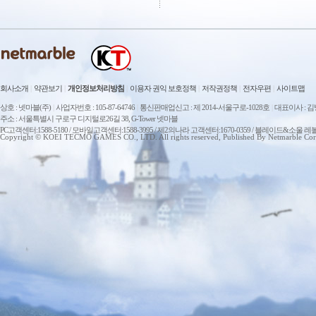
회사소개
|
약관보기
|
개인정보처리방침
|
이용자 권익 보호정책
|
저작권정책
|
전자우편
|
사이트맵
상호 : 넷마블(주)
|
사업자번호 : 105-87-64746
|
통신판매업신고 : 제 2014-서울구로-1028호
|
대표이사 : 
주소 : 서울특별시 구로구 디지털로26길 38, G-Tower 넷마블
PC고객센터:1588-5180 / 모바일고객센터:1588-3995 / 제2의나라 고객센터:1670-0359 / 블레이드&소울 레
Copyright © KOEI TECMO GAMES CO., LTD. All rights reserved, Published By Netmarble Cor