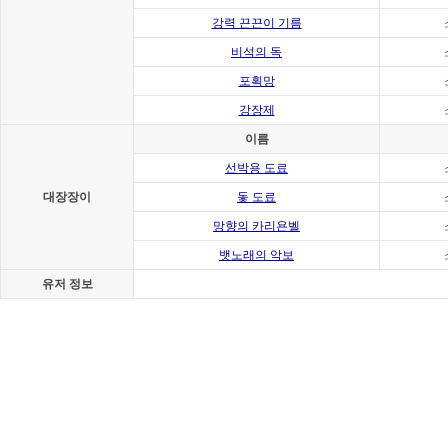
강력 끈끈이 기름
비석의 독
포획망
강장제
이름
선박용 도료
대장장이
돛 도료
망향의 카리욘벨
뱃노래의 악보
유저 정보