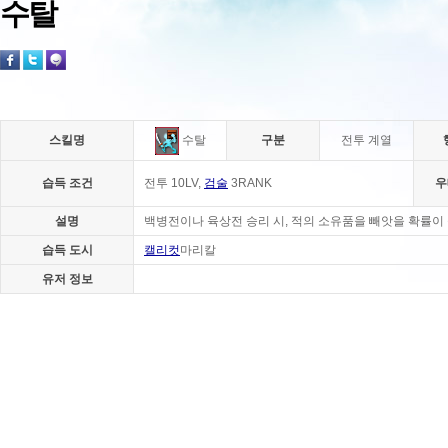
수탈
스킬명
구분
전투 계열
수탈
습득 조건
전투 10LV,
검술
3RANK
우
설명
백병전이나 육상전 승리 시, 적의 소유품을 빼앗을 확률이
습득 도시
캘리컷
마리칼
유저 정보