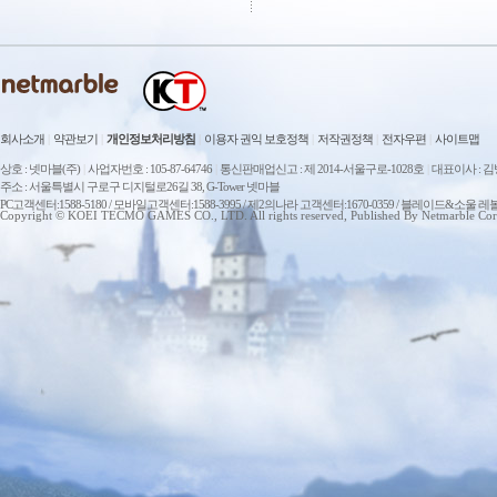
회사소개
|
약관보기
|
개인정보처리방침
|
이용자 권익 보호정책
|
저작권정책
|
전자우편
|
사이트맵
상호 : 넷마블(주)
|
사업자번호 : 105-87-64746
|
통신판매업신고 : 제 2014-서울구로-1028호
|
대표이사 : 
주소 : 서울특별시 구로구 디지털로26길 38, G-Tower 넷마블
PC고객센터:1588-5180 / 모바일고객센터:1588-3995 / 제2의나라 고객센터:1670-0359 / 블레이드&소울 레
Copyright © KOEI TECMO GAMES CO., LTD. All rights reserved, Published By Netmarble Cor