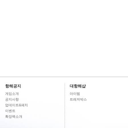
항해공지
대항해샵
게임소개
아이템
공지사항
트레져박스
업데이트&패치
이벤트
확장팩소개