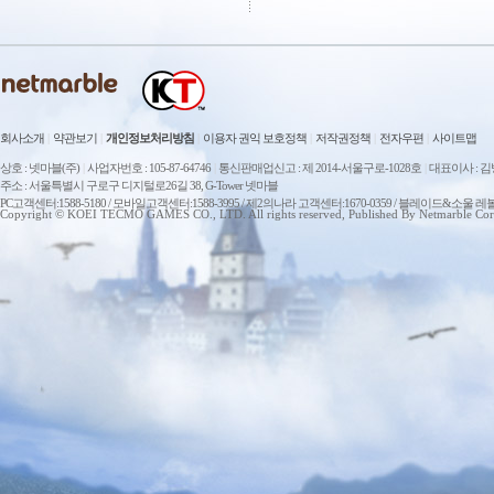
회사소개
|
약관보기
|
개인정보처리방침
|
이용자 권익 보호정책
|
저작권정책
|
전자우편
|
사이트맵
상호 : 넷마블(주)
|
사업자번호 : 105-87-64746
|
통신판매업신고 : 제 2014-서울구로-1028호
|
대표이사 : 
주소 : 서울특별시 구로구 디지털로26길 38, G-Tower 넷마블
PC고객센터:1588-5180 / 모바일고객센터:1588-3995 / 제2의나라 고객센터:1670-0359 / 블레이드&소울 레
Copyright © KOEI TECMO GAMES CO., LTD. All rights reserved, Published By Netmarble Cor