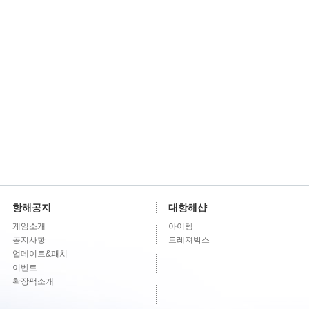
항해공지
대항해샵
게임소개
아이템
공지사항
트레져박스
업데이트&패치
이벤트
확장팩소개