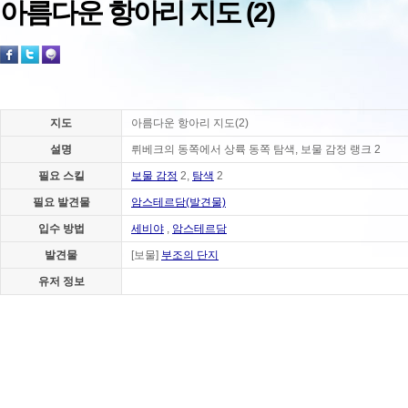
아름다운 항아리 지도 (2)
지도
아름다운 항아리 지도(2)
설명
뤼베크의 동쪽에서 상륙 동쪽 탐색, 보물 감정 랭크 2
필요 스킬
보물 감정
2,
탐색
2
필요 발견물
암스테르담(발견물)
입수 방법
세비야
,
암스테르담
발견물
[보물]
부조의 단지
유저 정보