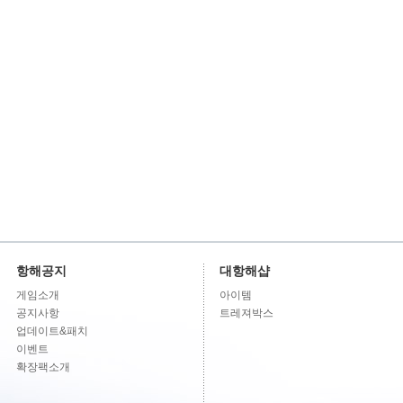
항해공지
대항해샵
게임소개
아이템
공지사항
트레져박스
업데이트&패치
이벤트
확장팩소개