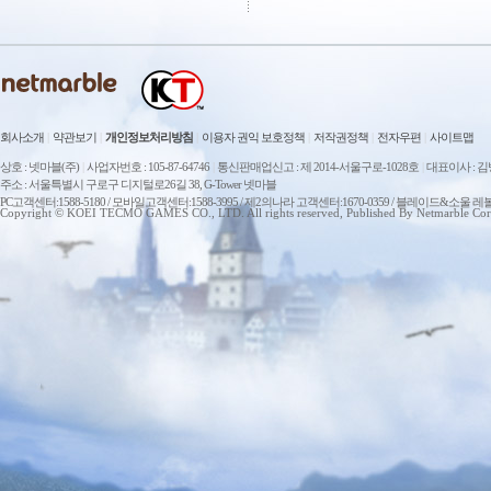
회사소개
|
약관보기
|
개인정보처리방침
|
이용자 권익 보호정책
|
저작권정책
|
전자우편
|
사이트맵
상호 : 넷마블(주)
|
사업자번호 : 105-87-64746
|
통신판매업신고 : 제 2014-서울구로-1028호
|
대표이사 : 
주소 : 서울특별시 구로구 디지털로26길 38, G-Tower 넷마블
PC고객센터:1588-5180 / 모바일고객센터:1588-3995 / 제2의나라 고객센터:1670-0359 / 블레이드&소울 레
Copyright © KOEI TECMO GAMES CO., LTD. All rights reserved, Published By Netmarble Cor