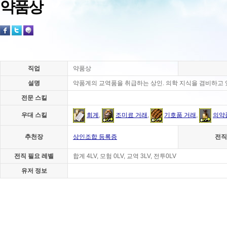
약품상
직업
약품상
설명
약품계의 교역품을 취급하는 상인. 의학 지식을 겸비하고 
전문 스킬
우대 스킬
회계
,
조미료 거래
,
기호품 거래
,
의약
추천장
상인조합 등록증
전직
전직 필요 레벨
합계 4LV, 모험 0LV, 교역 3LV, 전투0LV
유저 정보