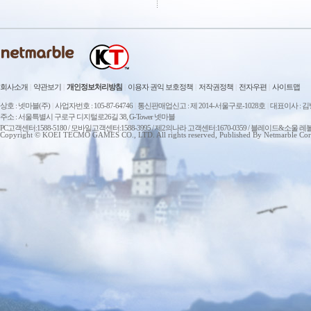
회사소개
|
약관보기
|
개인정보처리방침
|
이용자 권익 보호정책
|
저작권정책
|
전자우편
|
사이트맵
상호 : 넷마블(주)
|
사업자번호 : 105-87-64746
|
통신판매업신고 : 제 2014-서울구로-1028호
|
대표이사 : 
주소 : 서울특별시 구로구 디지털로26길 38, G-Tower 넷마블
PC고객센터:1588-5180 / 모바일고객센터:1588-3995 / 제2의나라 고객센터:1670-0359 / 블레이드&소울 레
Copyright © KOEI TECMO GAMES CO., LTD. All rights reserved, Published By Netmarble Cor