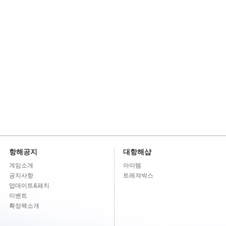
항해공지
대항해샵
게임소개
아이템
공지사항
트레져박스
업데이트&패치
이벤트
확장팩소개