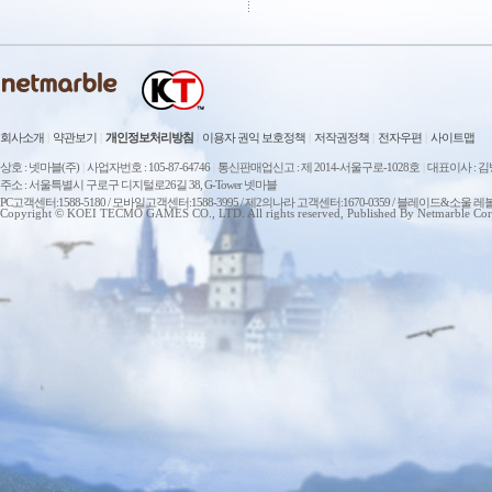
회사소개
|
약관보기
|
개인정보처리방침
|
이용자 권익 보호정책
|
저작권정책
|
전자우편
|
사이트맵
상호 : 넷마블(주)
|
사업자번호 : 105-87-64746
|
통신판매업신고 : 제 2014-서울구로-1028호
|
대표이사 : 
주소 : 서울특별시 구로구 디지털로26길 38, G-Tower 넷마블
PC고객센터:1588-5180 / 모바일고객센터:1588-3995 / 제2의나라 고객센터:1670-0359 / 블레이드&소울 레
Copyright © KOEI TECMO GAMES CO., LTD. All rights reserved, Published By Netmarble Cor