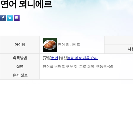
연어 뫼니에르
아이템
연어 뫼니에르
사
획득방법
[구입]
런던
[생산]
북해의 어패류 요리
설명
연어를 버터로 구운 것. 피로 회복, 행동력+50
유저 정보