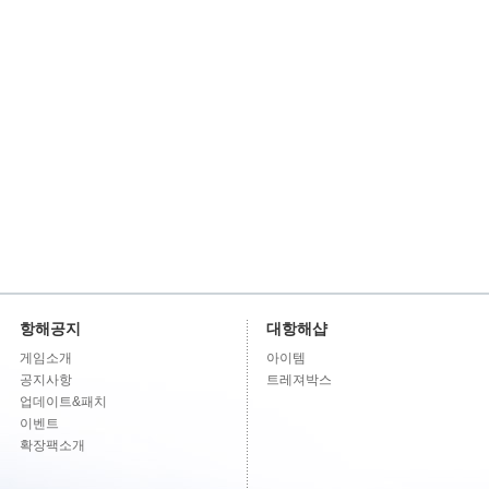
항해공지
대항해샵
게임소개
아이템
공지사항
트레져박스
업데이트&패치
이벤트
확장팩소개