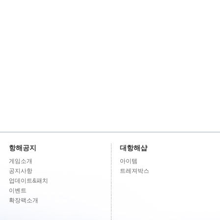
항해공지
대항해샵
게임소개
아이템
공지사항
트레져박스
업데이트&패치
이벤트
확장팩소개