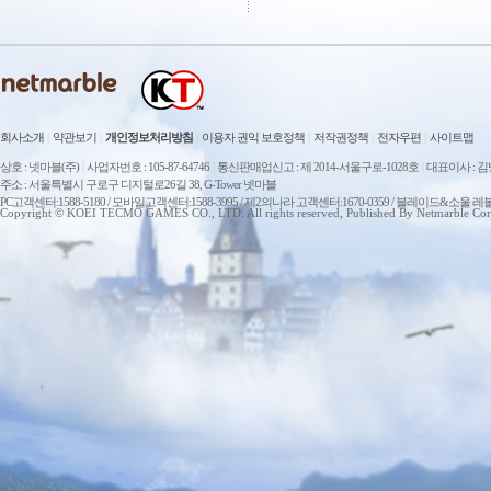
회사소개
|
약관보기
|
개인정보처리방침
|
이용자 권익 보호정책
|
저작권정책
|
전자우편
|
사이트맵
상호 : 넷마블(주)
|
사업자번호 : 105-87-64746
|
통신판매업신고 : 제 2014-서울구로-1028호
|
대표이사 : 
주소 : 서울특별시 구로구 디지털로26길 38, G-Tower 넷마블
PC고객센터:1588-5180 / 모바일고객센터:1588-3995 / 제2의나라 고객센터:1670-0359 / 블레이드&소울 레
Copyright © KOEI TECMO GAMES CO., LTD. All rights reserved, Published By Netmarble Cor