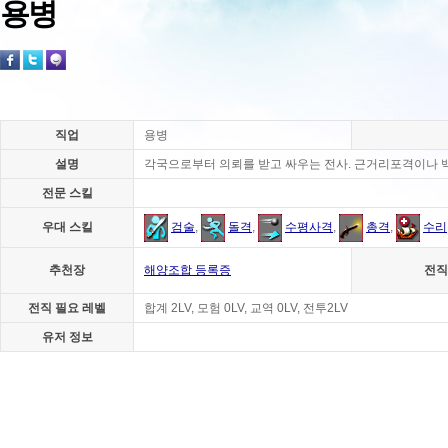
용병
직업
용병
설명
각국으로부터 의뢰를 받고 싸우는 전사. 근거리포격이나 
전문 스킬
우대 스킬
검술
,
돌격
,
수평사격
,
총격
,
수리
추천장
해양조합 등록증
전직
전직 필요 레벨
합계 2LV, 모험 0LV, 교역 0LV, 전투2LV
유저 정보