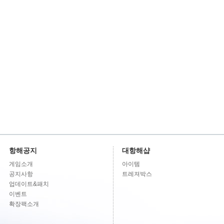
항해공지
대항해샵
게임소개
아이템
공지사항
트레져박스
업데이트&패치
이벤트
확장팩소개