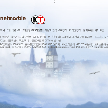
회사소개
|
약관보기
|
개인정보처리방침
|
이용자 권익 보호정책
|
저작권정책
|
전자우편
|
사이트맵
상호 : 넷마블(주)
|
사업자번호 : 105-87-64746
|
통신판매업신고 : 제 2014-서울구로-1028호
|
대표이사 : 
주소 : 서울특별시 구로구 디지털로26길 38, G-Tower 넷마블
PC고객센터:1588-5180 / 모바일고객센터:1588-3995 / 제2의나라 고객센터:1670-0359 / 블레이드&소울 레
Copyright © KOEI TECMO GAMES CO., LTD. All rights reserved, Published By Netmarble Cor