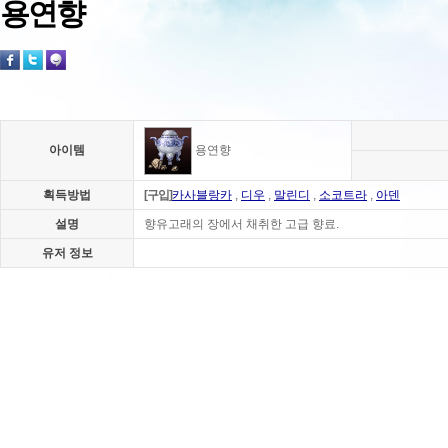
용연향
아이템
용연향
획득방법
[구입]
카사블랑카
,
디우
,
말린디
,
소코트라
,
아덴
설명
향유고래의 장에서 채취한 고급 향료.
유저 정보