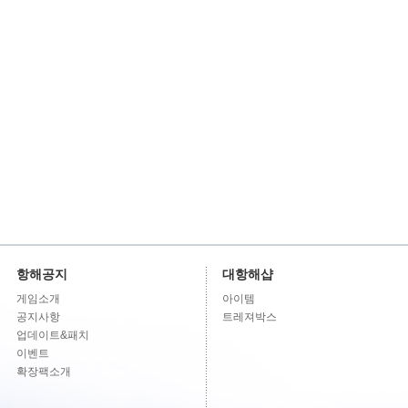
항해공지
대항해샵
게임소개
아이템
공지사항
트레져박스
업데이트&패치
이벤트
확장팩소개