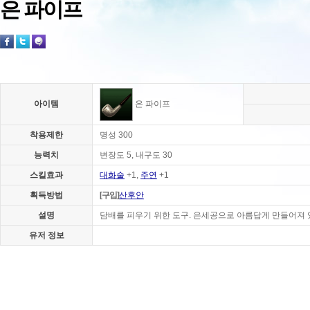
은 파이프
아이템
은 파이프
착용제한
명성 300
능력치
변장도 5, 내구도 30
스킬효과
대화술
+1,
주연
+1
획득방법
[구입]
산후안
설명
담배를 피우기 위한 도구. 은세공으로 아름답게 만들어져 
유저 정보