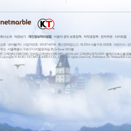
회사소개
|
약관보기
|
개인정보처리방침
|
이용자 권익 보호정책
|
저작권정책
|
전자우편
|
사이트맵
상호 : 넷마블(주)
|
사업자번호 : 105-87-64746
|
통신판매업신고 : 제 2014-서울구로-1028호
|
대표이사 : 
주소 : 서울특별시 구로구 디지털로26길 38, G-Tower 넷마블
PC고객센터:1588-5180 / 모바일고객센터:1588-3995 / 제2의나라 고객센터:1670-0359 / 블레이드&소울 레
Copyright © KOEI TECMO GAMES CO., LTD. All rights reserved, Published By Netmarble Cor