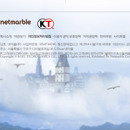
회사소개
|
약관보기
|
개인정보처리방침
|
이용자 권익 보호정책
|
저작권정책
|
전자우편
|
사이트맵
상호 : 넷마블(주)
|
사업자번호 : 105-87-64746
|
통신판매업신고 : 제 2014-서울구로-1028호
|
대표이사 : 
주소 : 서울특별시 구로구 디지털로26길 38, G-Tower 넷마블
PC고객센터:1588-5180 / 모바일고객센터:1588-3995 / 제2의나라 고객센터:1670-0359 / 블레이드&소울 레
Copyright © KOEI TECMO GAMES CO., LTD. All rights reserved, Published By Netmarble Cor