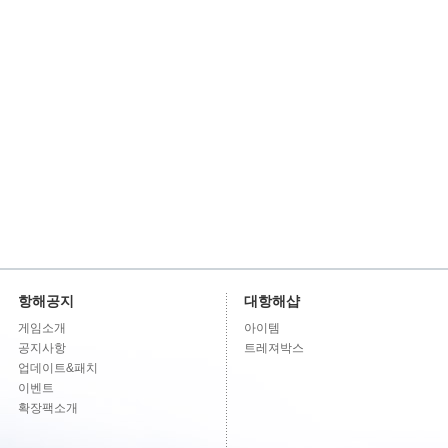
항해공지
대항해샵
게임소개
아이템
공지사항
트레져박스
업데이트&패치
이벤트
확장팩소개