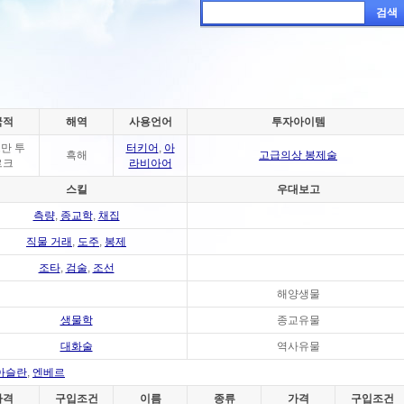
검색
국적
해역
사용언어
투자아이템
만 투
터키어
,
아
흑해
고급의상 봉제술
르크
라비아어
스킬
우대보고
측량
,
종교학
,
채집
직물 거래
,
도주
,
봉제
조타
,
검술
,
조선
해양생물
생물학
종교유물
대화술
역사유물
아슬란
,
엔베르
가격
구입조건
이름
종류
가격
구입조건