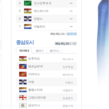
4
오스만투르크
5
에스파니아
6
프랑스
7
네덜란드
08
월
08
일
13
시
업데이트
중심도시
08
월
03
일
23
시
기준
에이레네
헬레네
폴라리스
트루히요
에스파냐
페르남부쿠
포르투갈
카라카스
베네치아
카옌
프랑스
윌렘스타트
네덜란드
그랜드케이맨
잉글랜드
-
암보이나
중립지역
-