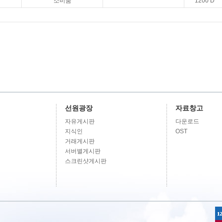
소비품
1200 D
선원광장
자료창고
자유게시판
다운로드
지식인
OST
거래게시판
서버별게시판
스크린샷게시판