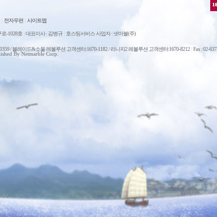
|
전자우편
|
사이트맵
로-1028호
|
대표이사 : 김병규
|
호스팅서비스 사업자 : 넷마블(주)
0-0359 / 블레이드&소울 레볼루션 고객센터:1670-1182 / 리니지2 레볼루션 고객센터:1670-8212
|
Fax : 02-63
ished By Netmarble Corp.