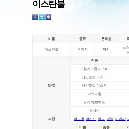
이스탄불
이름
종류
문화권
오스
이스탄불
본거지
터키
이름
모험가조합 마스터
상인조합 마스터
NPC
해양조합 마스터
이브라힘
칼라 메흐메드
롯사나
부관
이크발
,
라시드
,
칼라
,
케말
,
아이샤
,
이름
종류