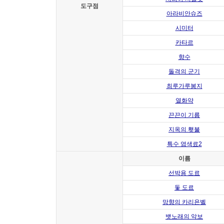
도구점
아라비안슈즈
시미터
카타르
향수
돌격의 군기
최루가루봉지
열화약
끈끈이 기름
지옥의 횃불
특수 염색료2
이름
선박용 도료
돛 도료
망향의 카리욘벨
뱃노래의 악보