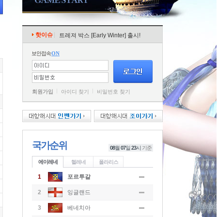
핫이슈
트레져 박스 [Early Winter] 출시!
보안접속
ON
회원가입
아이디 찾기
비밀번호 찾기
국가순위
08
월
07
일
23
시
기준
에이레네
헬레네
폴라리스
1
포르투갈
2
잉글랜드
3
베네치아