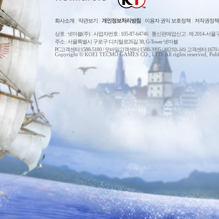
회사소개
|
약관보기
|
개인정보처리방침
|
이용자 권익 보호정책
|
저작권정책
상호 : 넷마블(주)
|
사업자번호 : 105-87-64746
|
통신판매업신고 : 제 2014-서울구
주소 : 서울특별시 구로구 디지털로26길 38, G-Tower 넷마블
PC고객센터:1588-5180 / 모바일고객센터:1588-3995 / 제2의나라 고객센터:167
Copyright © KOEI TECMO GAMES CO., LTD. All rights reserved, Publ