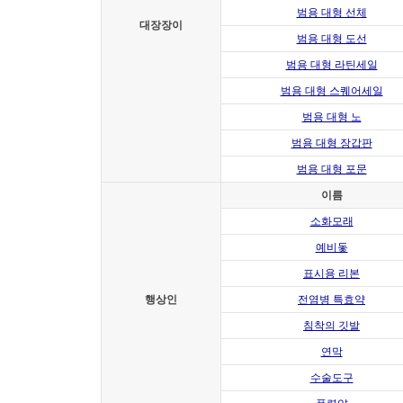
범용 대형 선체
대장장이
범용 대형 도선
범용 대형 라틴세일
범용 대형 스퀘어세일
범용 대형 노
범용 대형 장갑판
범용 대형 포문
이름
소화모래
예비돛
표시용 리본
행상인
전염병 특효약
침착의 깃발
연막
수술도구