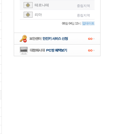
테르나테
중립지역
-
리마
중립지역
-
08
월
04
일
13
시
업데이트
-
-
-