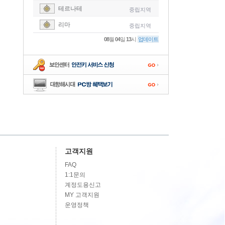
테르나테
중립지역
-
리마
중립지역
-
08
월
04
일
13
시
업데이트
-
-
-
고객지원
FAQ
1:1문의
계정도용신고
MY 고객지원
운영정책