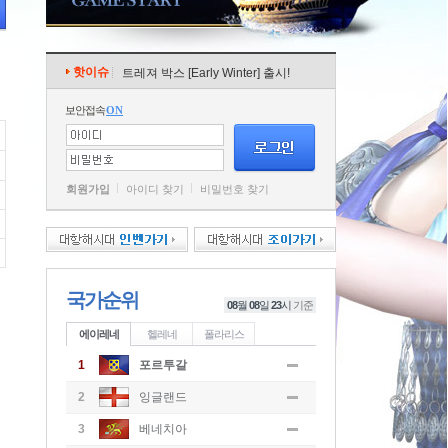
핫이슈
트레져 박스 [Early Winter] 출시!
보안접속
ON
회원가입
아이디 찾기
비밀번호 찾기
국가순위
08
월
08
일
23
시
기준
에이레네
헬레네
폴라리스
1
포르투갈
2
잉글랜드
3
베네치아