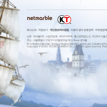
회사소개
|
약관보기
|
개인정보처리방침
|
이용자 권익 보호정책
|
저작권정책
상호 : 넷마블(주)
|
사업자번호 : 105-87-64746
|
통신판매업신고 : 제 2014-서울구
주소 : 서울특별시 구로구 디지털로26길 38, G-Tower 넷마블
PC고객센터:1588-5180 / 모바일고객센터:1588-3995 / 제2의나라 고객센터:167
Copyright © KOEI TECMO GAMES CO., LTD. All rights reserved, Publ