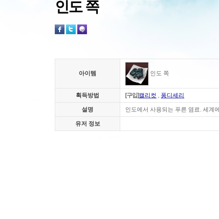
인도 쪽
아이템
인도 쪽
획득방법
[구입]
캘리컷
,
퐁디셰리
설명
인도에서 사용되는 푸른 염료. 세계에
유저 정보