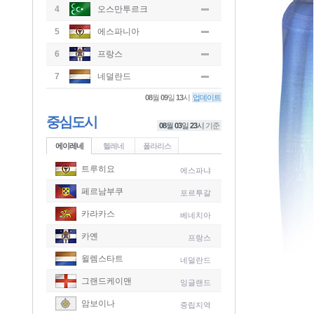
4
오스만투르크
5
에스파니아
6
프랑스
7
네덜란드
08
월
09
일
13
시
업데이트
중심도시
08
월
03
일
23
시
기준
에이레네
헬레네
폴라리스
트루히요
에스파냐
페르남부쿠
포르투갈
카라카스
베네치아
카옌
프랑스
윌렘스타트
네덜란드
그랜드케이맨
잉글랜드
-
암보이나
중립지역
-