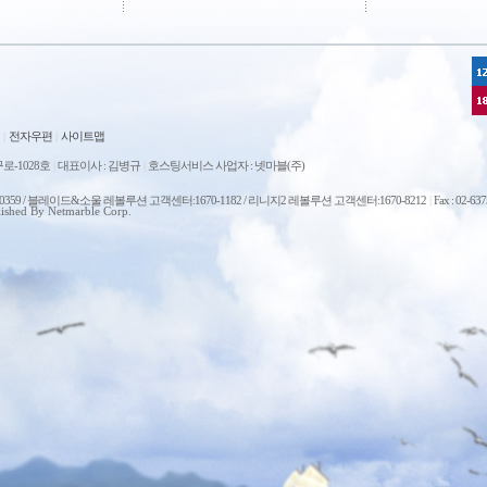
|
전자우편
|
사이트맵
로-1028호
|
대표이사 : 김병규
|
호스팅서비스 사업자 : 넷마블(주)
0-0359 / 블레이드&소울 레볼루션 고객센터:1670-1182 / 리니지2 레볼루션 고객센터:1670-8212
|
Fax : 02-63
ished By Netmarble Corp.