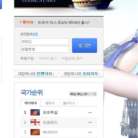
핫이슈
트레져 박스 [Early Winter] 출시!
보안접속
ON
회원가입
아이디 찾기
비밀번호 찾기
국가순위
08
월
08
일
23
시
기준
에이레네
헬레네
폴라리스
1
포르투갈
2
잉글랜드
3
베네치아