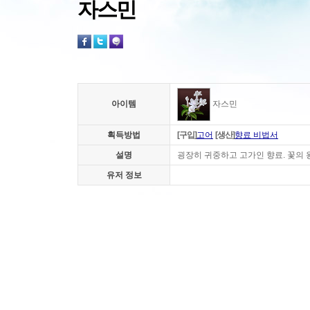
자스민
아이템
자스민
획득방법
[구입]
고어
[생산]
향료 비법서
설명
굉장히 귀중하고 고가인 향료. 꽃의 
유저 정보