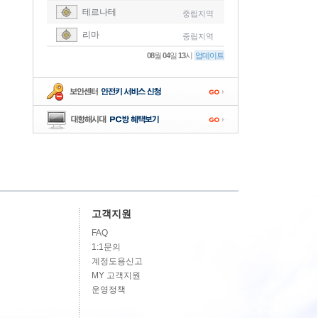
테르나테
중립지역
-
리마
중립지역
-
08
월
04
일
13
시
업데이트
-
-
-
고객지원
FAQ
1:1문의
계정도용신고
MY 고객지원
운영정책