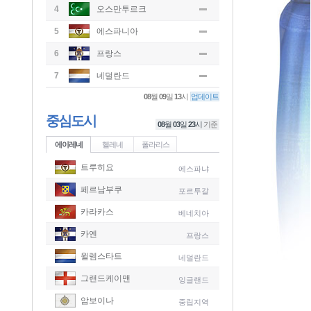
4
오스만투르크
5
에스파니아
6
프랑스
7
네덜란드
08
월
09
일
13
시
업데이트
중심도시
08
월
03
일
23
시
기준
에이레네
헬레네
폴라리스
트루히요
에스파냐
페르남부쿠
포르투갈
카라카스
베네치아
카옌
프랑스
윌렘스타트
네덜란드
그랜드케이맨
잉글랜드
-
암보이나
중립지역
-