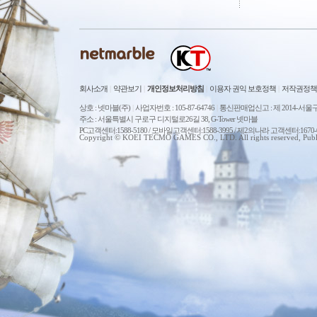
회사소개
|
약관보기
|
개인정보처리방침
|
이용자 권익 보호정책
|
저작권정책
상호 : 넷마블(주)
|
사업자번호 : 105-87-64746
|
통신판매업신고 : 제 2014-서울구
주소 : 서울특별시 구로구 디지털로26길 38, G-Tower 넷마블
PC고객센터:1588-5180 / 모바일고객센터:1588-3995 / 제2의나라 고객센터:167
Copyright © KOEI TECMO GAMES CO., LTD. All rights reserved, Publ