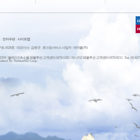
|
전자우편
|
사이트맵
로-1028호
|
대표이사 : 김병규
|
호스팅서비스 사업자 : 넷마블(주)
0-0359 / 블레이드&소울 레볼루션 고객센터:1670-1182 / 리니지2 레볼루션 고객센터:1670-8212
|
Fax : 02-63
ished By Netmarble Corp.