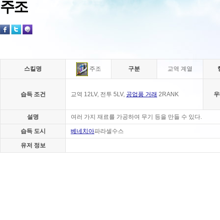
주조
스킬명
구분
교역 계열
주조
습득 조건
교역 12LV, 전투 5LV,
공업품 거래
2RANK
우
설명
여러 가지 재료를 가공하여 무기 등을 만들 수 있다.
습득 도시
베네치아
파라셀수스
유저 정보