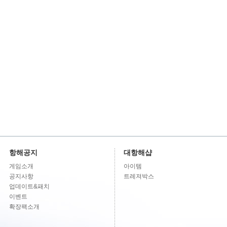
항해공지
대항해샵
게임소개
아이템
공지사항
트레져박스
업데이트&패치
이벤트
확장팩소개