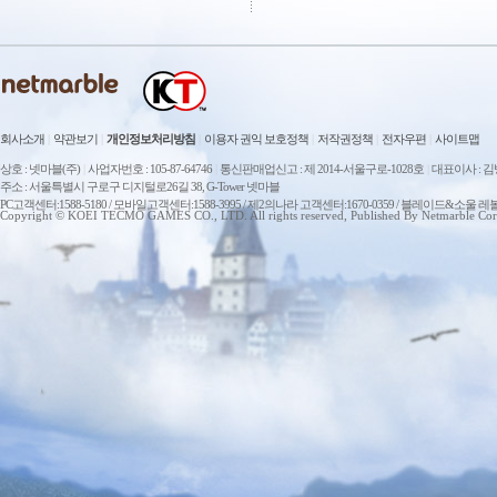
회사소개
|
약관보기
|
개인정보처리방침
|
이용자 권익 보호정책
|
저작권정책
|
전자우편
|
사이트맵
상호 : 넷마블(주)
|
사업자번호 : 105-87-64746
|
통신판매업신고 : 제 2014-서울구로-1028호
|
대표이사 : 
주소 : 서울특별시 구로구 디지털로26길 38, G-Tower 넷마블
PC고객센터:1588-5180 / 모바일고객센터:1588-3995 / 제2의나라 고객센터:1670-0359 / 블레이드&소울 레
Copyright © KOEI TECMO GAMES CO., LTD. All rights reserved, Published By Netmarble Cor