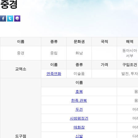
중경
이름
종류
문화권
국적
해역
동아시아
중경
중립
화남
서부
이름
종류
가격
구입조건
교역소
면죽연화
미술품
발전, 투자
이름
호복
몸
한족 관복
몸
두건
머
사방평정건
머
매화잠
머
도구점
신발
다