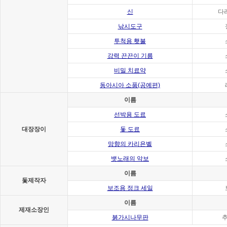
신
다
낚시도구
투척용 횃불
강력 끈끈이 기름
비밀 치료약
동아시아 소품(공예편)
이름
선박용 도료
대장장이
돛 도료
망향의 카리욘벨
뱃노래의 악보
이름
돛제작자
보조용 정크 세일
이름
제재소장인
붉가시나무판