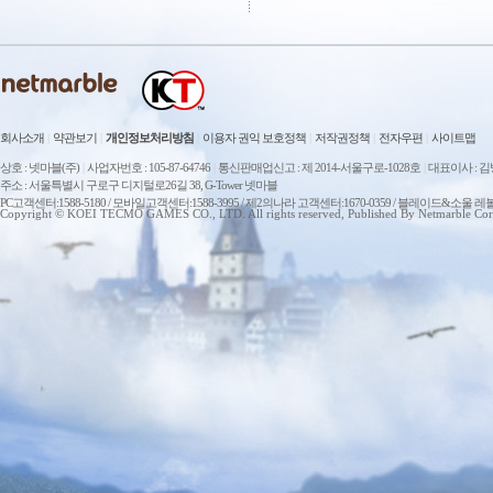
회사소개
|
약관보기
|
개인정보처리방침
|
이용자 권익 보호정책
|
저작권정책
|
전자우편
|
사이트맵
상호 : 넷마블(주)
|
사업자번호 : 105-87-64746
|
통신판매업신고 : 제 2014-서울구로-1028호
|
대표이사 : 
주소 : 서울특별시 구로구 디지털로26길 38, G-Tower 넷마블
PC고객센터:1588-5180 / 모바일고객센터:1588-3995 / 제2의나라 고객센터:1670-0359 / 블레이드&소울 레
Copyright © KOEI TECMO GAMES CO., LTD. All rights reserved, Published By Netmarble Cor